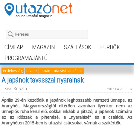
CÍMLAP
MAGAZIN
SZÁLLÁSOK
FÜRDŐK
PROGRAMAJÁNLÓ
érdekesség
tavasz
Japán
utazási szokások
A japánok tavasszal nyaralnak
Kiss Kriszta
2015.04.28 11:07
Április 29-én kezdődik a japánok leghosszabb nemzeti ünnepe, az
Aranyhét. Magyarországtól eltérően azonban ilyenkor nem az
ünneplős ruha kerül elő, sokkal inkább a játszó; a japánok számára
ez az időszak a pihenésé, a „nyaralásé” és a családé. Az
Aranyhéten 2015-ben is utazási csúcsokat várnak a szakértők.