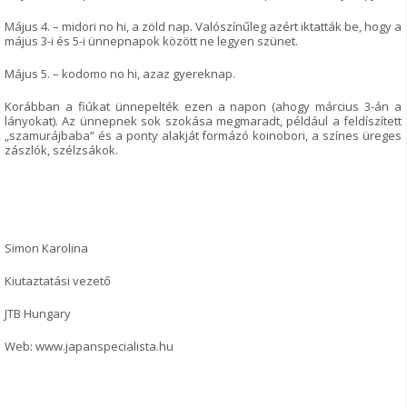
Május 4. – midori no hi, a zöld nap. Valószínűleg azért iktatták be, hogy a
május 3-i és 5-i ünnepnapok között ne legyen szünet.
Május 5. – kodomo no hi, azaz gyereknap.
Korábban a fiúkat ünnepelték ezen a napon (ahogy március 3-án a
lányokat). Az ünnepnek sok szokása megmaradt, például a feldíszített
„szamurájbaba” és a ponty alakját formázó koinobori, a színes üreges
zászlók, szélzsákok.
Simon Karolina
Kiutaztatási vezető
JTB Hungary
Web: www.japanspecialista.hu