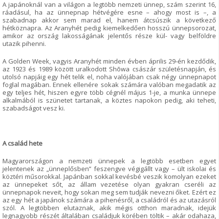
A japánoknál van a világon a legtöbb nemzeti ünnep, szám szerint 16,
ráadásul, ha az ünnepnap hétvégére esne – ahogy most is –, a
szabadnap akkor sem marad el, hanem átcsúszik a következő
hétköznapra. Az Aranyhét pedig kiemelkedően hosszú ünnepsorozat,
amikor az ország lakosságának jelentős része kül- vagy belföldre
utazik pihenni.
A Golden Week, vagyis Aranyhét minden évben április 29-én kezdődik,
az 1923 és 1989 között uralkodott Shōwa császár születésnapján, és
utolsó napjáig egy hét telik el, noha valójában csak négy ünnepnapot
foglal magában. Ennek ellenére sokak számára valóban megadatik az
egy teljes hét, hiszen egyre több cégnél május 1-je, a munka ünnepe
alkalmából is szünetet tartanak, a köztes napokon pedig, aki teheti,
szabadságot vesz ki.
A család hete
Magyarországon a nemzeti ünnepek a legtöbb esetben egyet
jelentenek az „ünneplősben” feszengve végigállt vagy – ült iskolai és
köztéri műsorokkal. Japánban sokkal kevésbé veszik komolyan ezeket
az ünnepeket sőt, az állam vezetése olyan gyakran cseréli az
ünnepnapok neveit, hogy sokan meg sem tudják nevezni őket. Ezért ez
az egy hét a japánok számára a pihenésről, a családról és az utazásról
szól. A legtöbben elutaznak, akik mégis otthon maradnak, idejük
legnagyobb részét általában családjuk körében töltik – akár odahaza,