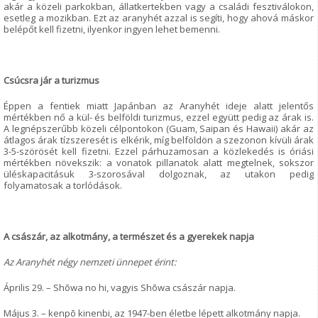
akár a közeli parkokban, állatkertekben vagy a családi fesztiválokon,
esetleg a mozikban. Ezt az aranyhét azzal is segíti, hogy ahová máskor
belépőt kell fizetni, ilyenkor ingyen lehet bemenni.
Csúcsra jár a turizmus
Éppen a fentiek miatt Japánban az Aranyhét ideje alatt jelentős
mértékben nő a kül- és belföldi turizmus, ezzel együtt pedig az árak is.
A legnépszerűbb közeli célpontokon (Guam, Saipan és Hawaii) akár az
átlagos árak tízszeresét is elkérik, míg belföldön a szezonon kívüli árak
3-5-szörösét kell fizetni. Ezzel párhuzamosan a közlekedés is óriási
mértékben növekszik: a vonatok pillanatok alatt megtelnek, sokszor
üléskapacitásuk 3-szorosával dolgoznak, az utakon pedig
folyamatosak a torlódások.
A császár, az alkotmány, a természet és a gyerekek napja
Az Aranyhét négy nemzeti ünnepet érint:
Április 29. – Shōwa no hi, vagyis Shōwa császár napja.
Május 3. – kenpō kinenbi, az 1947-ben életbe lépett alkotmány napja.