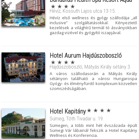
★ ★ ★ ★
Hévíz, Kossuth Lajos utca 13-15.
Hévíz első wellness és gyógy szállodája „all
inclusive” szolgáltatásokkal. Kényeztető
kezelések a világhírű termál tó ásványokban
gazdag vizével és gyógyító iszapjával.
Hotel Aurum Hajdúszoboszló
★ ★ ★ ★
Hajdúszoboszló, Mátyás Király sétány 3.
A város szállodasorán a Mátyás Király
sétányon található a városi Hungarospa
Gyógy- és élményfürdő komplexum közvetlen
szomszédságában.
★ ★ ★ ★
Hotel Kapitány
Sümeg, Tóth Tivadar u. 19.
Sümegen, a több mint hét évszázada épült
Sümegi Vár lábainál fekszik a Hotel Kapitány
Wellness és Konferencia.