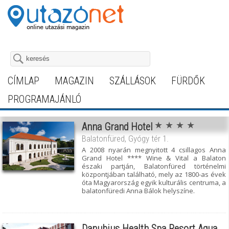
CÍMLAP
MAGAZIN
SZÁLLÁSOK
FÜRDŐK
PROGRAMAJÁNLÓ
★ ★ ★ ★
Anna Grand Hotel
Balatonfüred, Gyógy tér 1.
A 2008 nyarán megnyitott 4 csillagos Anna
Grand Hotel **** Wine & Vital a Balaton
északi partján, Balatonfüred történelmi
központjában található, mely az 1800-as évek
óta Magyarország egyik kulturális centruma, a
balatonfüredi Anna Bálok helyszíne.
Danubius Health Spa Resort Aqua