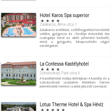
Hotel Karos Spa superior
★ ★ ★ ★
Zalakaros, Alma utca 1.
Zalakaros erdőkkel, szőlőhegyekkel körülölelt
vidéke, gyógyvize és –fürdője évtizedek óta
csalogatja mind az aktív pihenést kedvelő,
mind a gyógyulni, kikapcsolódni vágyó
vendégeket.
La Contessa Kastélyhotel
★ ★ ★ ★
Szilvásvárad, Park utca 6.
A Kastélyhotel múltja dióhéjban A kastély és a
szilvásváradi uradalom életében három
jelentősebb nemesi család játszott szerepet.
Lotus Therme Hotel & Spa Hévíz
★ ★ ★ ★ ★