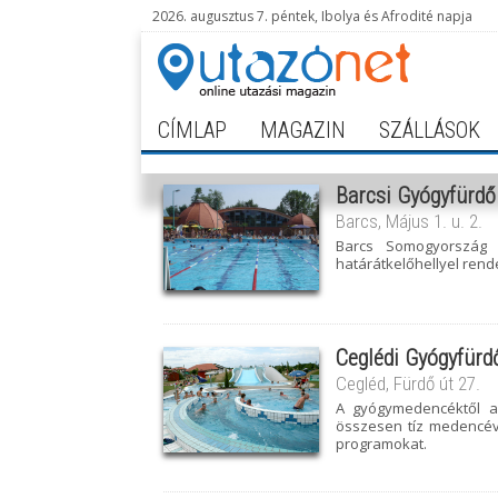
2026. augusztus 7. péntek, Ibolya és Afrodité napja
CÍMLAP
MAGAZIN
SZÁLLÁSOK
Barcsi Gyógyfürdő
Barcs, Május 1. u. 2.
Barcs Somogyország 
határátkelőhellyel rend
Ceglédi Gyógyfürd
Cegléd, Fürdő út 27.
A gyógymedencéktől a
összesen tíz medencével
programokat.