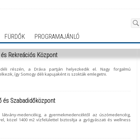
FÜRDŐK
PROGRAMAJÁNLÓ
 és Rekreációs Központ
déli részén, a Dráva partján helyezkedik el. Nagy forgalmú
elkezik, így Somogy déli kapujaként is szokták emlegetni.
ő és Szabadidőközpont
 látvány-medencékig, a gyermekmedencéktől az úszómedencéig,
, közel 1400 m2 vízfelülettel biztosítja a gyógyászati és wellness