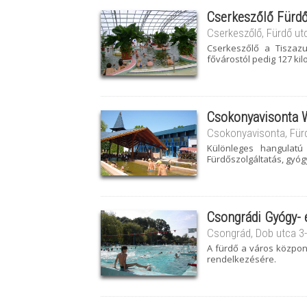
Cserkeszőlő Fürdő
Cserkeszőlő, Fürdő ut
Cserkeszőlő a Tiszazu
fővárostól pedig 127 kil
Csokonyavisonta 
Csokonyavisonta, Fürd
Különleges hangulatú
Fürdőszolgáltatás, gyóg
Csongrádi Gyógy- 
Csongrád, Dob utca 3-
A fürdő a város központ
rendelkezésére.