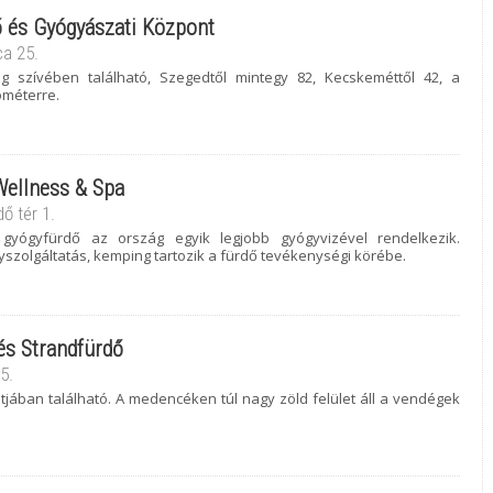
 és Gyógyászati Központ
ca 25.
g szívében található, Szegedtől mintegy 82, Kecskeméttől 42, a
ométerre.
Wellness & Spa
ő tér 1.
 gyógyfürdő az ország egyik legjobb gyógyvizével rendelkezik.
yszolgáltatás, kemping tartozik a fürdő tevékenységi körébe.
és Strandfürdő
5.
jában található. A medencéken túl nagy zöld felület áll a vendégek