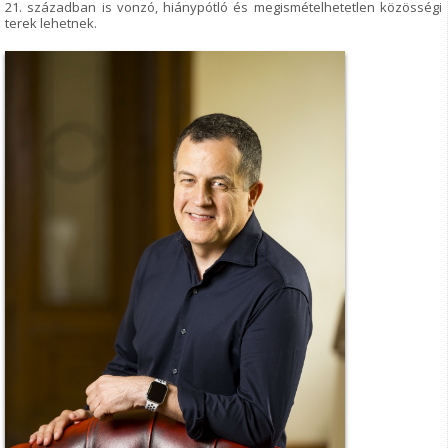
21. században is vonzó, hiánypótló és megismételhetetlen közösségi
terek lehetnek.