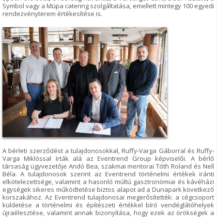
Symbol vagy a Müpa catering szolgáltatása, emellett mintegy 100 egyedi
rendezvényterem értékesítése is.
A bérleti szerződést a tulajdonosokkal, Ruffy-Varga Gáborral és Ruffy-
Varga Miklóssal írták alá az Eventrend Group képviselői. A bérlő
társaság ügyvezetője Andó Bea, szakmai mentorai Tóth Roland és Nell
Béla. A tulajdonosok szerint az Eventrend történelmi értékek iránti
elkötelezettsége, valamint a hasonló múltú gasztronómiai és kávéházi
egységek sikeres működtetése biztos alapot ad a Dunapark következő
korszakához. Az Eventrend tulajdonosai megerősítették: a cégcsoport
küldetése a történelmi és építészeti értékkel bíró vendéglátóhelyek
újraélesztése, valamint annak bizonyítása, hogy ezek az örökségek a