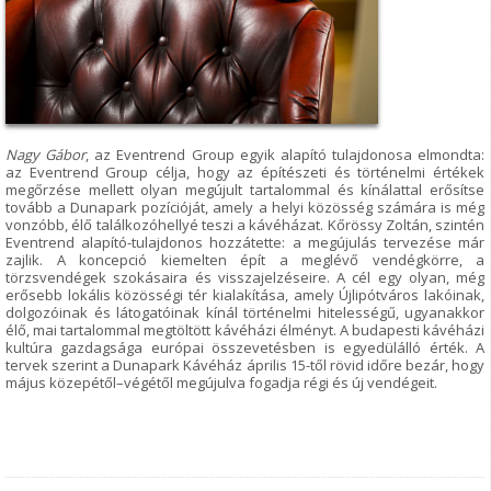
Nagy Gábor
, az Eventrend Group egyik alapító tulajdonosa elmondta:
az Eventrend Group célja, hogy az építészeti és történelmi értékek
megőrzése mellett olyan megújult tartalommal és kínálattal erősítse
tovább a Dunapark pozícióját, amely a helyi közösség számára is még
vonzóbb, élő találkozóhellyé teszi a kávéházat. Kőrössy Zoltán, szintén
Eventrend alapító-tulajdonos hozzátette: a megújulás tervezése már
zajlik. A koncepció kiemelten épít a meglévő vendégkörre, a
törzsvendégek szokásaira és visszajelzéseire. A cél egy olyan, még
erősebb lokális közösségi tér kialakítása, amely Újlipótváros lakóinak,
dolgozóinak és látogatóinak kínál történelmi hitelességű, ugyanakkor
élő, mai tartalommal megtöltött kávéházi élményt. A budapesti kávéházi
kultúra gazdagsága európai összevetésben is egyedülálló érték. A
tervek szerint a Dunapark Kávéház április 15-től rövid időre bezár, hogy
május közepétől–végétől megújulva fogadja régi és új vendégeit.