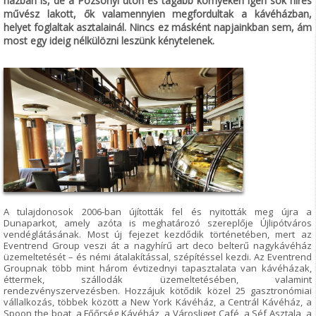
házban is, de a Pozsonyi úton és tágabb környékén igen sok híres
művész lakott, ők valamennyien megfordultak a kávéházban,
helyet foglaltak asztalainál. Nincs ez másként napjainkban sem, ám
most egy ideig nélkülözni leszünk kénytelenek.
A tulajdonosok 2006-ban újították fel és nyitották meg újra a
Dunaparkot, amely azóta is meghatározó szereplője Újlipótváros
vendéglátásának. Most új fejezet kezdődik történetében, mert az
Eventrend Group veszi át a nagyhírű art deco belterű nagykávéház
üzemeltetését – és némi átalakítással, szépítéssel kezdi. Az Eventrend
Groupnak több mint három évtizednyi tapasztalata van kávéházak,
éttermek, szállodák üzemeltetésében, valamint
rendezvényszervezésben. Hozzájuk kötődik közel 25 gasztronómiai
vállalkozás, többek között a New York Kávéház, a Centrál Kávéház, a
Spoon the boat, a Főőrség Kávéház, a Városliget Café, a Séf Asztala, a