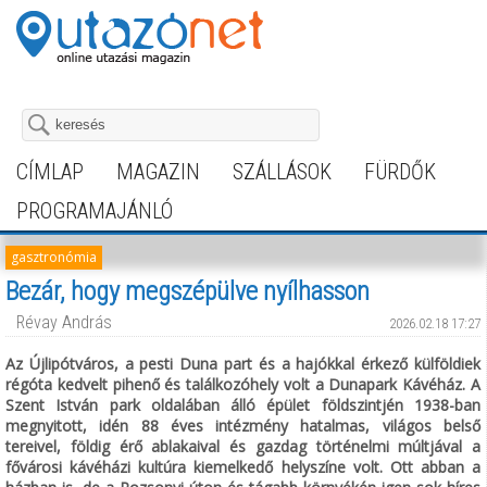
CÍMLAP
MAGAZIN
SZÁLLÁSOK
FÜRDŐK
PROGRAMAJÁNLÓ
gasztronómia
Bezár, hogy megszépülve nyílhasson
Révay András
2026.02.18 17:27
Az Újlipótváros, a pesti Duna part és a hajókkal érkező külföldiek
régóta kedvelt pihenő és találkozóhely volt a Dunapark Kávéház. A
Szent István park oldalában álló épület földszintjén 1938-ban
megnyitott, idén 88 éves intézmény hatalmas, világos belső
tereivel, földig érő ablakaival és gazdag történelmi múltjával a
fővárosi kávéházi kultúra kiemelkedő helyszíne volt. Ott abban a