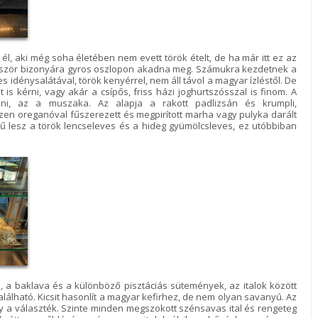
l, aki még soha életében nem evett török ételt, de ha már itt ez az
őször bizonyára gyros oszlopon akadna meg. Számukra kezdetnek a
yes idénysalátával, török kenyérrel, nem áll távol a magyar ízléstől. De
 is kérni, vagy akár a csípős, friss házi joghurtszósszal is finom. A
ni, az a muszaka. Az alapja a rakott padlizsán és krumpli,
szen oreganóval fűszerezett és megpirított marha vagy pulyka darált
 lesz a török lencseleves és a hideg gyümölcsleves, ez utóbbiban
 a baklava és a különböző pisztáciás sütemények, az italok között
található. Kicsit hasonlít a magyar kefirhez, de nem olyan savanyú. Az
nagy a választék. Szinte minden megszokott szénsavas ital és rengeteg