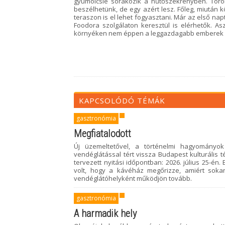
gyümölcslé sorakozik a hűtőszekrényben. Törö
beszélhetünk, de egy azért lesz. Főleg, miután k
teraszon is el lehet fogyasztani. Már az első na
Foodora szolgálaton keresztül is elérhetők. As
környéken nem éppen a leggazdagabb emberek lakn
KAPCSOLÓDÓ TÉMÁK
gasztronómia
Megfiatalodott
Új üzemeltetővel, a történelmi hagyományok
vendéglátással tért vissza Budapest kulturáli
tervezett nyitási időpontban: 2026. július 25-én
volt, hogy a kávéház megőrizze, amiért sok
vendéglátóhelyként működjön tovább.
gasztronómia
A harmadik hely