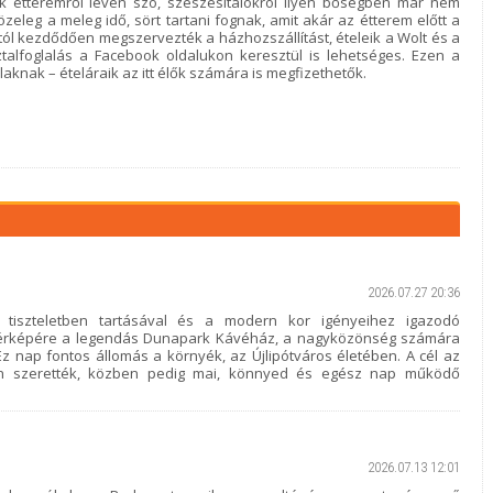
k étteremről lévén szó, szeszesitalokról ilyen bőségben már nem
özeleg a meleg idő, sört tartani fognak, amit akár az étterem előtt a
ptól kezdődően megszervezték a házhozszállítást, ételeik a Wolt és a
ztalfoglalás a Facebook oldalukon keresztül is lehetséges. Ezen a
ak – ételáraik az itt élők számára is megfizethetők.
2026.07.27 20:36
 tiszteletben tartásával és a modern kor igényeihez igazodó
s térképére a legendás Dunapark Kávéház, a nagyközönség számára
. Ez nap fontos állomás a környék, az Újlipótváros életében. A cél az
an szerették, közben pedig mai, könnyed és egész nap működő
2026.07.13 12:01