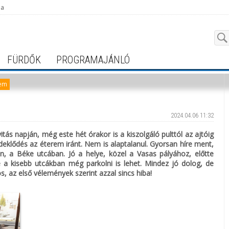
ja
FÜRDŐK
PROGRAMAJÁNLÓ
rem
2024.04.06 11:32
s napján, még este hét órakor is a kiszolgáló pulttól az ajtóig
deklődés az éterem iránt. Nem is alaptalanul. Gyorsan híre ment,
ön, a Béke utcában. Jó a helye, közel a Vasas pályához, előtte
e a kisebb utcákban még parkolni is lehet. Mindez jó dolog, de
s, az első vélemények szerint azzal sincs hiba!