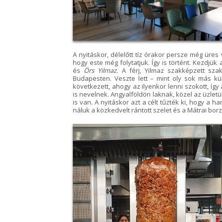
A nyitáskor, délelőtt tíz órakor persze még üre
hogy este még folytatjuk. Így is történt. Kezdjü
és
Örs Yilmaz.
A férj, Yilmaz szakképzett szak
Budapesten. Veszte lett – mint oly sok más kü
következett, ahogy az ilyenkor lenni szokott, íg
is nevelnek. Angyalföldön laknak, közel az üzlet
is van. A nyitáskor azt a célt tűzték ki, hogy a h
náluk a közkedvelt rántott szelet és a Mátrai borz