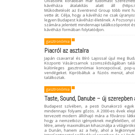
Olvasóink korábban már tudomást szerezhett
kávéháza átalakítás alatt áll (https://www
Működtetését az Eventrend Group több mint há
vette át. Célja, hogy a kávéház ne csak újrany
legyen Budapest kávéházi életének. A Pozsonyi ú
számára jelentett mindennapi találkozópontot és
kávéházi formában folytatódjon.
gasztronómia
Piacról az asztalra
Japán csavarral és Bíró Lajossal újul meg Buda
Központi Vásárcsarnok szomszédságában talá
különleges gasztronómiai koncepcióval, pop-
vendégeket. Kipróbáltuk a fúziós menüt, ahol 
találkoztak.
gasztronómia
Taste, Sound, Danube – új szerepben
Budapest szívében, a pesti Dunakorzó egyi
mindennapi folyami gőzös. A 2000-es évek elej
tervezett modern állóhajó mára a fővárosi látké
hogy a nemzetközi igényeknek megfelelően, ol
létre, amely maximálisan kihasználja a világör
a Dunán, hanem az a hely, ahol a legkönnyeb