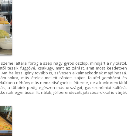
zeme láttára forog a szép nagy gyros oszlop, mindjárt a nyitástól,
éstől teszik függővé, csakúgy, mint az zárást, amit most kezdetben
te. Ám ha lesz igény tovább is, szívesen alkalmazkodnak majd hozzá.
ánusokra, más ételek mellett rántott sajtot, falafel gombócot és
nyékükben néhány más nemzetiségnek is étterme, de a konkurenciától
lják, a többiek pedig egészen más országot, gasztronómiai kultúrát
oztak egymással. Itt náluk, jól berendezett játszósarokkal is várják