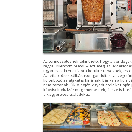
Az természetesnek tekinthető, hogy a vendégek s
reggel kilenc-tíz órától – ezt még az érdeklőd
ugyancsak kilenc tíz óra körülire terveznek, es
Az étlap összeállításakor gondoltak a vegetári
különböző salátákat is kínálnak. Bár van a kör
nem tartanak. Ők a saját, egyedi ételeiket aján
képviselnek. Már megismerkedtek, össze is barátk
a kisgyerekes családokat.