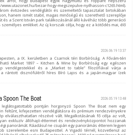
ek arról, hogy Budapest egyik nagymultú és roppant népszerű
.utazonet.hu/bezar-hogy-megszepulve-nyilhasson-c1265.html).
rom évtizedes vendéglátói és üzemeltetői tapasztalat birtokában
isson, hanem ismét stabil, magas minőségű és szerethető szereplője
t és a Szent István park találkozásánál álló kávéház több generáció
 személyes emléket. Az új korszak célja, hogy ez a kötődés mai, élő
2026.06.19 13:37
pesten, a IX. kerületben a Csarnok téri Borbíróság. A Fővám-téri
lható Market 1897 – Kitchen & Wine by Borbíróság egy egészen
up vendégestekkel és a „Market to table” filozófiával várja a
a rántott disznófüléről híres Bíró Lajos és a japán-magyar ízek
 a Spoon The Boat
2026.05.19 13:48
k leglátogatottabb pontján horgonyzó Spoon The Boat nem egy
én feltűnt, kifejezetten vendéglátásra és prémium rendezvényekre
p elválaszthatatlan részévé vált. Megalkotásának fő célja az volt,
yan exkluzív állóhajó-éttermet és rendezvényközpontot hozzanak
ökségi panorámát. Ráadásul ne csupán egy panorámás étterem legyen
b szerelembe esni Budapesttel. A Vigadó térnél, közvetlenül az