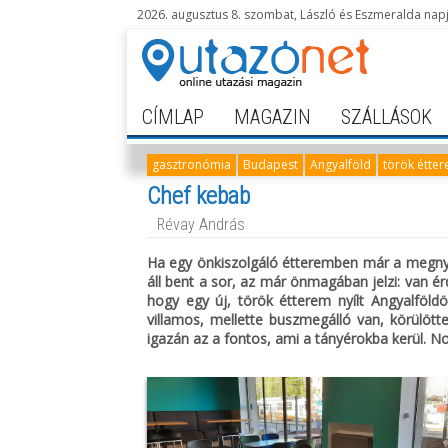
2026. augusztus 8. szombat, László és Eszmeralda nap
CÍMLAP
MAGAZIN
SZÁLLÁSOK
gasztronómia
Budapest
Angyalföld
török étte
Chef kebab
Révay András
Ha egy önkiszolgáló étteremben már a megnyitá
áll bent a sor, az már önmagában jelzi: van ér
hogy egy új, török étterem nyílt Angyalföld
villamos, mellette buszmegálló van, körülött
igazán az a fontos, ami a tányérokba kerül. No