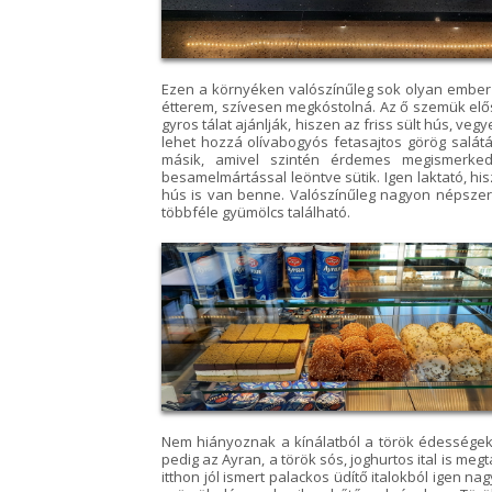
Ezen a környéken valószínűleg sok olyan ember é
étterem, szívesen megkóstolná. Az ő szemük el
gyros tálat ajánlják, hiszen az friss sült hús, veg
lehet hozzá olívabogyós fetasajtos görög salátát
másik, amivel szintén érdemes megismerked
besamelmártással leöntve sütik. Igen laktató, hi
hús is van benne. Valószínűleg nagyon népszerű
többféle gyümölcs található.
Nem hiányoznak a kínálatból a török édességek,
pedig az Ayran, a török sós, joghurtos ital is meg
itthon jól ismert palackos üdítő italokból igen 