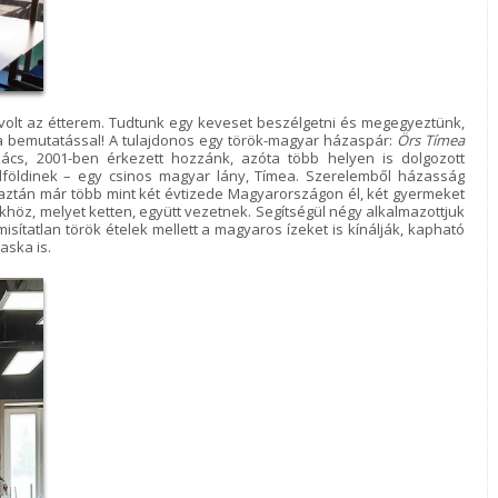
s volt az étterem. Tudtunk egy keveset beszélgetni és megegyeztünk,
k a bemutatással! A tulajdonos egy török-magyar házaspár:
Örs Tímea
ács, 2001-ben érkezett hozzánk, azóta több helyen is dolgozott
lföldinek – egy csinos magyar lány, Tímea. Szerelemből házasság
y aztán már több mint két évtizede Magyarországon él, két gyermeket
ükhöz, melyet ketten, együtt vezetnek. Segítségül négy alkalmazottjuk
amisítatlan török ételek mellett a magyaros ízeket is kínálják, kapható
aska is.