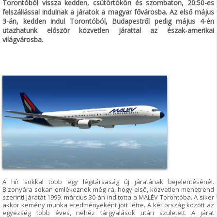
Torontóból vissza kedden, csütörtökön és szombaton, 20:50-es
felszállással indulnak a járatok a magyar fővárosba. Az első május
3-án, kedden indul Torontóból, Budapestről pedig május 4-én
utazhatunk először közvetlen járattal az észak-amerikai
világvárosba.
A hír sokkal több egy légitársaság új járatának bejelentésénél.
Bizonyára sokan emlékeznek még rá, hogy első, közvetlen menetrend
szerinti járatát 1999. március 30-án indította a MALÉV Torontóba. A siker
akkor kemény munka eredményeként jött létre. A két ország között az
egyezség több éves, nehéz tárgyalások után született. A járat