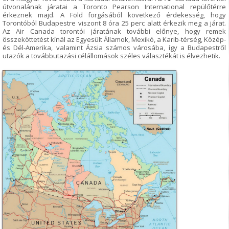
útvonalának járatai a Toronto Pearson International repülőtérre
érkeznek majd. A Föld forgásából következő érdekesség, hogy
Torontóból Budapestre viszont 8 óra 25 perc alatt érkezik meg a járat.
Az Air Canada torontói járatának további előnye, hogy remek
összeköttetést kínál az Egyesült Államok, Mexikó, a Karib-térség, Közép-
és Dél-Amerika, valamint Ázsia számos városába, így a Budapestről
utazók a továbbutazási célállomások széles választékát is élvezhetik.