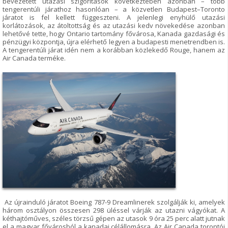
bevezetett utazási szigorítások következtében azonban – több
tengerentúli járathoz hasonlóan – a közvetlen Budapest–Toronto
járatot is fel kellett függeszteni. A jelenlegi enyhülő utazási
korlátozások, az átoltottság és az utazási kedv növekedése azonban
lehetővé tette, hogy Ontario tartomány fővárosa, Kanada gazdasági és
pénzügyi központja, újra elérhető legyen a budapesti menetrendben is.
A tengerentúli járat idén nem a korábban közlekedő Rouge, hanem az
Air Canada terméke.
Az újrainduló járatot Boeing 787-9 Dreamlinerek szolgálják ki, amelyek
három osztályon összesen 298 üléssel várják az utazni vágyókat. A
kéthajtóműves, széles törzsű gépen az utasok 9 óra 25 perc alatt jutnak
el a magyar fővárosból a kanadai célállomásra. Az Air Canada torontói