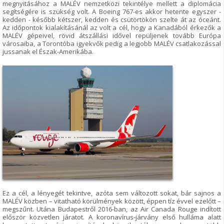
megnyitásához a MALÉV nemzetközi tekintélye mellett a diplomácia
segítségére is szükség volt. A Boeing 767-es akkor hetente egyszer -
kedden - később kétszer, kedden és csütörtökön szelte át az óceánt.
Az időpontok kialakításánál az volt a cél, hogy a Kanadából érkezők a
MALÉV gépeivel, rövid átszállási idővel repüljenek tovább Európa
városaiba, a Torontóba igyekvők pedig a legjobb MALÉV csatlakozással
jussanak el Észak-Amerikába.
Ez a cél, a lényegét tekintve, azóta sem változott sokat, bár sajnos a
MALÉV közben – vitatható körülmények között, éppen tíz évvel ezelőtt –
megszűnt. Utána Budapestről 2016-ban, az Air Canada Rouge indított
először közvetlen járatot. A koronavírus-járvány első hulláma alatt