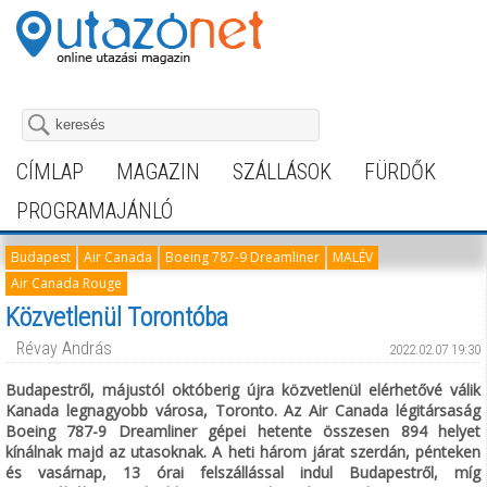
CÍMLAP
MAGAZIN
SZÁLLÁSOK
FÜRDŐK
PROGRAMAJÁNLÓ
Budapest
Air Canada
Boeing 787-9 Dreamliner
MALÉV
Air Canada Rouge
Közvetlenül Torontóba
Révay András
2022.02.07 19:30
Budapestről, májustól októberig újra közvetlenül elérhetővé válik
Kanada legnagyobb városa, Toronto. Az Air Canada légitársaság
Boeing 787-9 Dreamliner gépei hetente összesen 894 helyet
kínálnak majd az utasoknak. A heti három járat szerdán, pénteken
és vasárnap, 13 órai felszállással indul Budapestről, míg