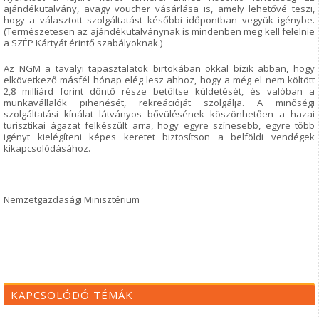
ajándékutalvány, avagy voucher vásárlása is, amely lehetővé teszi,
hogy a választott szolgáltatást későbbi időpontban vegyük igénybe.
(Természetesen az ajándékutalványnak is mindenben meg kell felelnie
a SZÉP Kártyát érintő szabályoknak.)
Az NGM a tavalyi tapasztalatok birtokában okkal bízik abban, hogy
elkövetkező másfél hónap elég lesz ahhoz, hogy a még el nem költött
2,8 milliárd forint döntő része betöltse küldetését, és valóban a
munkavállalók pihenését, rekreációját szolgálja. A minőségi
szolgáltatási kínálat látványos bővülésének köszönhetően a hazai
turisztikai ágazat felkészült arra, hogy egyre színesebb, egyre több
igényt kielégíteni képes keretet biztosítson a belföldi vendégek
kikapcsolódásához.
Nemzetgazdasági Minisztérium
KAPCSOLÓDÓ TÉMÁK