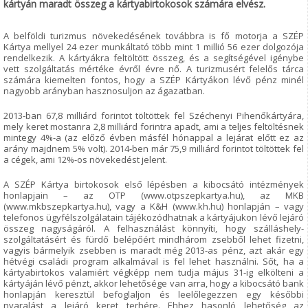
kártyán maradt összeg a kártyabirtokosok számára elvész.
A belföldi turizmus növekedésének továbbra is fő motorja a SZÉP
Kártya mellyel 24 ezer munkáltató több mint 1 millió 56 ezer dolgozója
rendelkezik. A kártyákra feltöltött összeg, és a segítségével igénybe
vett szolgáltatás mértéke évről évre nő. A turizmusért felelős tárca
számára kiemelten fontos, hogy a SZÉP Kártyákon lévő pénz minél
nagyobb arányban hasznosuljon az ágazatban.
2013-ban 67,8 milliárd forintot töltöttek fel Széchenyi Pihenőkártyára,
mely keret mostanra 2,8 milliárd forintra apadt, ami a teljes feltöltésnek
mintegy 4%-a (az előző évben másfél hónappal a lejárat előtt ez az
arány majdnem 5% volt). 2014-ben már 75,9 milliárd forintot töltöttek fel
a cégek, ami 12%-os növekedést jelent.
A SZÉP Kártya birtokosok első lépésben a kibocsátó intézmények
honlapjain – az OTP (www.otpszepkartya.hu), az MKB
(www.mkbszepkartya.hu), vagy a K&H (www.kh.hu) honlapján – vagy
telefonos ügyfélszolgálatain tájékozódhatnak a kártyájukon lévő lejáró
összeg nagyságáról. A felhasználást könnyíti, hogy szálláshely-
szolgáltatásért és fürdő belépőért mindhárom zsebből lehet fizetni,
vagyis bármelyik zsebben is maradt még 2013-as pénz, azt akár egy
hétvégi családi program alkalmával is fel lehet használni. Sőt, ha a
kártyabirtokos valamiért végképp nem tudja május 31-ig elkölteni a
kártyáján lévő pénzt, akkor lehetősége van arra, hogy a kibocsátó bank
honlapján keresztül befoglaljon és leelőlegezzen egy későbbi
nyaralást a lejáró keret terhére. Ehhez hasonló lehetőség az