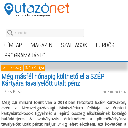
CÍMLAP
MAGAZIN
SZÁLLÁSOK
FÜRDŐK
PROGRAMAJÁNLÓ
érdekesség
Szép Kártya
Még másfél hónapig költhető el a SZÉP
Kártyára tavalyelőtt utalt pénz
Kiss Kriszta
2015.04.28 13:07
Még 2,8 milliárd forint van a 2013-ban feltöltött SZÉP Kártyákon,
ezért a Nemzetgazdasági Minisztérium felhívja az érintett
kártyabirtokosok figyelmét a lejáró összeg elköltésének közelgő
határidejére. A szabályozás értelmében a pihenőkártyákra
tavalyelőtt utalt pénzt május 31-ig lehet elkölteni, ezt követően a