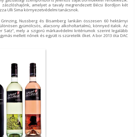
ely gazdasági szempontból is jelentős saját borvidékkel rendelkezik.
 zászlóshajónk, amelyet a tavaly megrendezett Bécsi Bordíjon két
ozza Ulli Sima környezetvédelmi tanácsnok.
k Grinzing, Nussberg és Bisamberg lankáin összesen 60 hektárnyi
különösen gyümölcsös, alacsony alkoholtartalmú, könnyed italok. Az
 Satz“, mely a szigorú márkavédelmi kritériumok szerint legalább
gymás mellett nőnek és együtt is szüretelik őket. A bor 2013 óta DAC