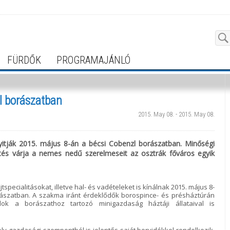
FÜRDŐK
PROGRAMAJÁNLÓ
zl borászatban
2015. May 08. - 2015. May 08.
nyitják 2015. május 8-án a bécsi Cobenzl borászatban. Minőségi
tés várja a nemes nedű szerelmeseit az osztrák főváros egyik
specialitásokat, illetve hal- és vadételeket is kínálnak 2015. május 8-
ászatban. A szakma iránt érdeklődők borospince- és présháztúrán
ok a borászathoz tartozó minigazdaság háztáji állataival is