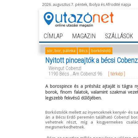
2026. augusztus 7. péntek, Ibolya és Afrodité napja
CÍMLAP
MAGAZIN
SZÁLLÁSOK
sör, bor, pálinka
Bécs
borkóstoló
Nyitott pinceajtók a bécsi Coben
Weingut Cobenzl
1190 Bécs , Am Cobenzl 96
[ térkép ]
A borospince és a présház ajtaját is tágra 
borok, finom falatok, valamint szakmai veze
legszebb fekvésű dűlőjében.
Borkóstolók mellett az ínyenceknek kenyér- és sajt
án a Bécsi Erdő peremén található Cobenzl bor
vehetnek részt, míg a kisgyermekes család
megismerkedhetnek.