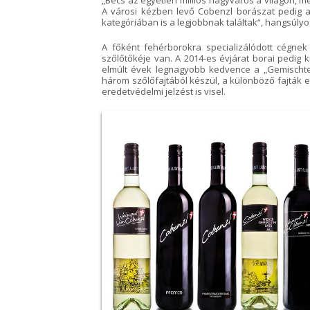
„Bécs az egyetlen milliós nagyváros a világon, m
A városi kézben levő Cobenzl borászat pedig a
kategóriában is a legjobbnak találtak“, hangsúly
A főként fehérborokra specializálódott cégne
szőlőtőkéje van. A 2014-es évjárat borai pedig 
elmúlt évek legnagyobb kedvence a „Gemischter
három szőlőfajtából készül, a különböző fajták e
eredetvédelmi jelzést is visel.