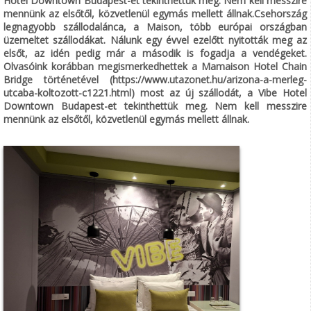
Hotel Downtown Budapest-et tekinthettük meg. Nem kell messzire
mennünk az elsőtől, közvetlenül egymás mellett állnak.Csehország
legnagyobb szállodalánca, a Maison, több európai országban
üzemeltet szállodákat. Nálunk egy évvel ezelőtt nyitották meg az
elsőt, az idén pedig már a második is fogadja a vendégeket.
Olvasóink korábban megismerkedhettek a Mamaison Hotel Chain
Bridge történetével (https://www.utazonet.hu/arizona-a-merleg-
utcaba-koltozott-c1221.html) most az új szállodát, a Vibe Hotel
Downtown Budapest-et tekinthettük meg. Nem kell messzire
mennünk az elsőtől, közvetlenül egymás mellett állnak.