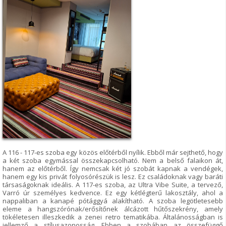
A 116 - 117-es szoba egy közös előtérből nyílik. Ebből már sejthető, hogy
a két szoba egymással összekapcsolható. Nem a belső falaikon át,
hanem az előtérből. Így nemcsak két jó szobát kapnak a vendégek,
hanem egy kis privát folyosórészük is lesz. Ez családoknak vagy baráti
társaságoknak ideális. A 117-es szoba, az Ultra Vibe Suite, a tervező,
Varró úr személyes kedvence. Ez egy kétlégterű lakosztály, ahol a
nappaliban a kanapé pótággyá alakítható. A szoba legötletesebb
eleme a hangszórónak/erősítőnek álcázott hűtőszekrény, amely
tökéletesen illeszkedik a zenei retro tematikába. Általánosságban is
jellemző a stílusazonosság. Ebben a szobában az összefüggő