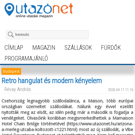
CÍMLAP
MAGAZIN
SZÁLLÁSOK
FÜRDŐK
PROGRAMAJÁNLÓ
Budapest
Retro hangulat és modern kényelem
Révay András
2026.04.11 11:16
Csehország legnagyobb szállodalánca, a Maison, több európai
országban üzemeltet szállodákat. Nálunk egy évvel ezelőtt
nyitották meg az elsőt, az idén pedig már a második is fogadja a
vendégeket. Olvasóink korábban megismerkedhettek a Mamaison
Hotel Chain Bridge történetével (https://www.utazonet.hu/arizona-
a-merleg-utcaba-koltozott-c1221.html) most az új szállodát, a Vibe