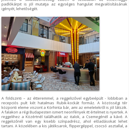
padlókárpit is jól mutatja az egységes hangulat megvalósításának
igényét, lehetőségét.
A földszinti – az étteremmel, a reggelizővel egybeépült - lobbiban a
recepciós pult két hatalmas Rubik-kockát formáz. A közösségi tér
központi eleme viszont a Körhinta bár, ami az emeletekről is jól látszik.
A falakon a régi Budapesten ismert neonfények itt értelmet is nyertek. A
reggelihez a Közértnél találhatók az italok, a Csemegénél a kávé. A
reggelizőnél van egy kisebb színpadrész, ahol előadásokat lehet
tartani. A közelében a kis játéksarok, flippergéppel, csocsó asztallal, a