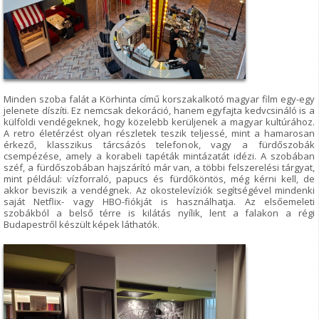
Minden szoba falát a Körhinta című korszakalkotó magyar film egy-egy
jelenete díszíti. Ez nemcsak dekoráció, hanem egyfajta kedvcsináló is a
külföldi vendégeknek, hogy közelebb kerüljenek a magyar kultúrához.
A retro életérzést olyan részletek teszik teljessé, mint a hamarosan
érkező, klasszikus tárcsázós telefonok, vagy a fürdőszobák
csempézése, amely a korabeli tapéták mintázatát idézi. A szobában
széf, a fürdőszobában hajszárító már van, a többi felszerelési tárgyat,
mint például: vízforraló, papucs és fürdőköntös, még kérni kell, de
akkor beviszik a vendégnek. Az okostelevíziók segítségével mindenki
saját Netflix- vagy HBO-fiókját is használhatja. Az elsőemeleti
szobákból a belső térre is kilátás nyílik, lent a falakon a régi
Budapestről készült képek láthatók.