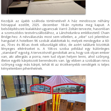
Kezdjük az újabb szálloda történetével! A ház mindössze néhány
hónappal ezelőtt, 2025. december 18-án nyitotta meg kapuit. A
belsőépítészeti kialakítást ugyancsak Varró Zoltán tervezte, hasonlóan
a szomszédos testvérszállodához, a Lánchidunkra emlékeztető Chain
Bridge-hez. A névválasztás most sem véletlen, a „vibe” szó jelentése:
hangulat! A hotelben 96 szobát alakítottak ki, melyek mindegyike a 60-
as, 70-es és 80-as évek stílusvilágát idézi, de azért találunk közöttük
lényeges eltéréseket is. A 106-os szoba például egy különleges
„standard” egység. A tervezésnél gondoltak arra, hogy sok olyan ember
van, aki allergiás a porra, nem tud olyan helyen lenni, ahol szőnyeg,
illetve egyéb kárpitozott berendezés van. Így ebben a szobában nincs
szőnyeg vagy más kárpit, tehát itt az érzékenyebb vendégek is teljes
kényelemben pihenhetnek.