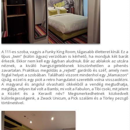
A 111-es szoba, vagyis a Funky King Room, tágasabb életteret kínál. Ez a
típus „twin” (külön ágyas) verzióban is kérhető, ha mondjuk két barát
érkezik. Ekkor nem kell egy ágyban aludniuk. Bár az ablakok az utcára
néznek, a kiváló hangszigetelésnek köszönhetően a pihenés
zavartalan. Praktikus megoldás a „rejtett” gardrób és széf, amely nem
foglal helyet a szobában. Található viszont mindenhol egy „Mamaizon”
újság, ezzel is egy picit a retro hangulatot szerették volna visszaidézni.
A magyarul és angolul olvasható cikkekből a vendég megtudhatja,
meglátja, milyen ital volt a Bambi, mi volt a Fabulon, a Tibi csoki, mit jelent
a Közért és a Keravill név? Megismerkedhetnek közkedvelt
különlegességeink, a Zwack Unicum, a Pick szalámi és a Törley pezsgő
történetével.