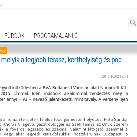
ja
FÜRDŐK
PROGRAMAJÁNLÓ
-up
melyik a legjobb terasz, kerthelyiség és pop-
2015.10.02 12:14
 együttműködésben a BVA Budapesti Városarculati Nonprofit Kft-
st 2015 címmel. Idén második alkalommal rendezték meg a
er annyi – 93 – nevező jelentkezett, mint tavaly. A verseny igen
dra humán területért felelős főpolgármester-helyettes, Finta Sándor
ókuti András Világevő, gasztroblogger és Széll Tamás az Onyx Étterem
eljék a főváros legszebb és szakmai, valamint látogatói szemmel is
las vagy akár egyedi kialakításukkal hozzájárulnak Budapest jó