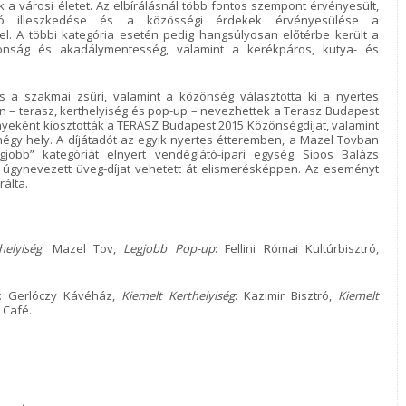
k a városi életet. Az elbírálásnál több fontos szempont érvényesült,
ó illeszkedése és a közösségi érdekek érvényesülése a
l. A többi kategória esetén pedig hangsúlyosan előtérbe került a
iztonság és akadálymentesség, valamint a kerékpáros, kutya- és
 is a szakmai zsűri, valamint a közönség választotta ki a nyertes
n – terasz, kerthelyiség és pop-up – nevezhettek a Terasz Budapest
nyeként kiosztották a TERASZ Budapest 2015 Közönségdíjat, valamint
négy hely. A díjátadót az egyik nyertes étteremben, a Mazel Tovban
jobb” kategóriát elnyert vendéglátó-ipari egység Sipos Balázs
y úgynevezett üveg-díjat vehetett át elismerésképpen. Az eseményt
rálta.
helyiség
: Mazel Tov,
Legjobb Pop-up
: Fellini Római Kultúrbisztró,
: Gerlóczy Kávéház,
Kiemelt Kerthelyiség
: Kazimir Bisztró,
Kiemelt
t Café.