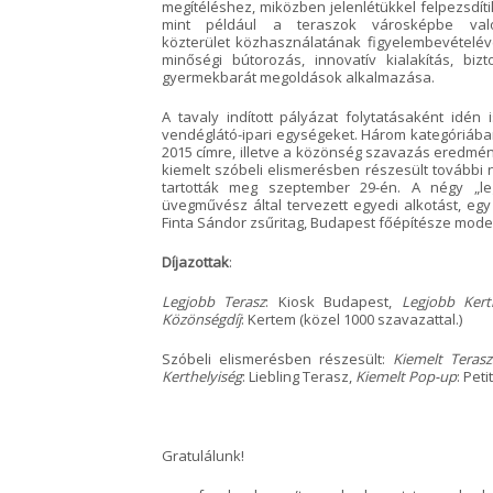
megítéléshez, miközben jelenlétükkel felpezsdíti
mint például a teraszok városképbe val
közterület közhasználatának figyelembevételéve
minőségi bútorozás, innovatív kialakítás, b
gyermekbarát megoldások alkalmazása.
A tavaly indított pályázat folytatásaként idén
vendéglátó-ipari egységeket. Három kategóriába
2015 címre, illetve a közönség szavazás eredmé
kiemelt szóbeli elismerésben részesült további 
tartották meg szeptember 29-én. A négy „leg
üvegművész által tervezett egyedi alkotást, eg
Finta Sándor zsűritag, Budapest főépítésze mode
Díjazottak
:
Legjobb Terasz
: Kiosk Budapest,
Legjobb Kert
Közönségdíj
: Kertem (közel 1000 szavazattal.)
Szóbeli elismerésben részesült:
Kiemelt Terasz
Kerthelyiség
: Liebling Terasz,
Kiemelt Pop-up
: Peti
Gratulálunk!