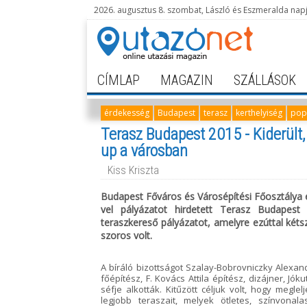
2026. augusztus 8. szombat, László és Eszmeralda nap
CÍMLAP
MAGAZIN
SZÁLLÁSOK
érdekesség
Budapest
terasz
kerthelyiség
pop
Terasz Budapest 2015 - Kiderült, 
up a városban
Kiss Kriszta
Budapest Főváros és Városépítési Főosztálya
vel pályázatot hirdetett Terasz Budape
teraszkereső pályázatot, amelyre ezúttal kétsz
szoros volt.
A bíráló bizottságot Szalay-Bobrovniczky Alexan
főépítész, F. Kovács Attila építész, dizájner, J
séfje alkották. Kitűzött céljuk volt, hogy megl
legjobb teraszait, melyek ötletes, színvona