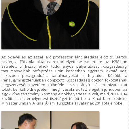
Az oklevél és az ezzel járó professzori lánc átadása előtt dr. Bartók
István, a Főiskola oktatási rektorhelyettese ismertette az 1958-ban
született Li Jinzao elnök tudományos pályafutását. Közgazdasági
tanulmányainak befejezése után kezdetben egyetemi oktató volt,
miközben posztgraduális tanulmányokat is folytatott. Később a
Pénzügyminisztériumban dolgozott. Közgazdasági doktori fokozatának
megszerzését követően különféle – szakirányú - állami hivatalokat
töltött be, külföldi egyetemi meghívásoknak tett eleget. Egy időben az
egyik kínai tartományi kormány elnökhelyettese is volt, majd 2011-2014
között miniszterhelyettesi tisztséget töltött be a Kínai Kereskedelmi
Minisztériumban. A Kínai Állami Turisztikai Hivatalnak 2014 óta elnöke.