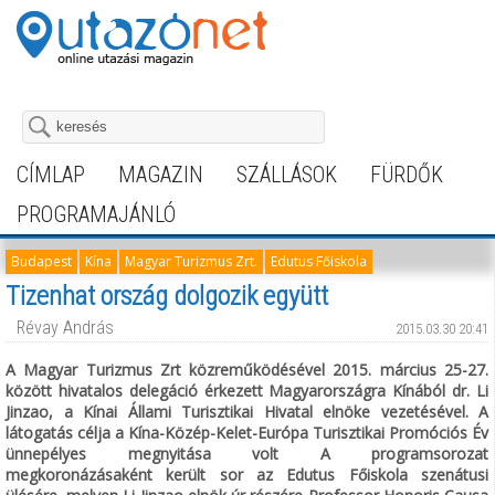
CÍMLAP
MAGAZIN
SZÁLLÁSOK
FÜRDŐK
PROGRAMAJÁNLÓ
Budapest
Kína
Magyar Turizmus Zrt.
Edutus Főiskola
Tizenhat ország dolgozik együtt
Révay András
2015.03.30 20:41
A Magyar Turizmus Zrt közreműködésével 2015. március 25-27.
között hivatalos delegáció érkezett Magyarországra Kínából dr. Li
Jinzao, a Kínai Állami Turisztikai Hivatal elnöke vezetésével. A
látogatás célja a Kína-Közép-Kelet-Európa Turisztikai Promóciós Év
ünnepélyes megnyitása volt A programsorozat
megkoronázásaként került sor az Edutus Főiskola szenátusi