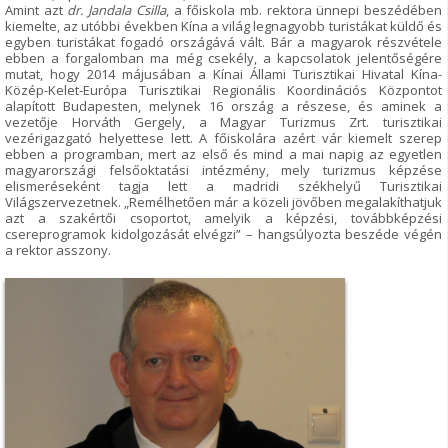
Amint azt
dr. Jandala Csilla
, a főiskola mb. rektora ünnepi beszédében
kiemelte, az utóbbi években Kína a világ legnagyobb turistákat küldő és
egyben turistákat fogadó országává vált. Bár a magyarok részvétele
ebben a forgalomban ma még csekély, a kapcsolatok jelentőségére
mutat, hogy 2014 májusában a Kínai Állami Turisztikai Hivatal Kína-
Közép-Kelet-Európa Turisztikai Regionális Koordinációs Központot
alapított Budapesten, melynek 16 ország a részese, és aminek a
vezetője Horváth Gergely, a Magyar Turizmus Zrt. turisztikai
vezérigazgató helyettese lett. A főiskolára azért vár kiemelt szerep
ebben a programban, mert az első és mind a mai napig az egyetlen
magyarországi felsőoktatási intézmény, mely turizmus képzése
elismeréseként tagja lett a madridi székhelyű Turisztikai
Világszervezetnek. „Remélhetően már a közeli jövőben megalakíthatjuk
azt a szakértői csoportot, amelyik a képzési, továbbképzési
csereprogramok kidolgozását elvégzi” – hangsúlyozta beszéde végén
a rektor asszony.