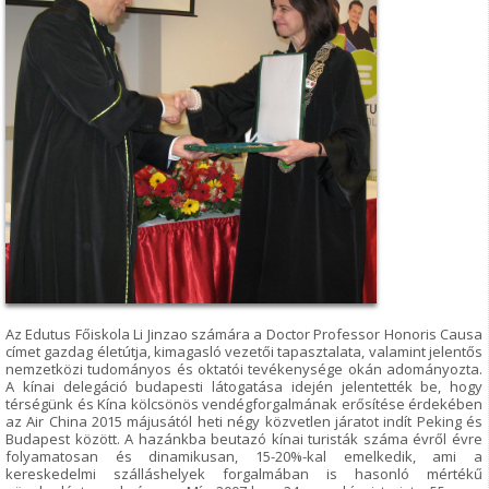
Az Edutus Főiskola Li Jinzao számára a Doctor Professor Honoris Causa
címet gazdag életútja, kimagasló vezetői tapasztalata, valamint jelentős
nemzetközi tudományos és oktatói tevékenysége okán adományozta.
A kínai delegáció budapesti látogatása idején jelentették be, hogy
térségünk és Kína kölcsönös vendégforgalmának erősítése érdekében
az Air China 2015 májusától heti négy közvetlen járatot indít Peking és
Budapest között. A hazánkba beutazó kínai turisták száma évről évre
folyamatosan és dinamikusan, 15-20%-kal emelkedik, ami a
kereskedelmi szálláshelyek forgalmában is hasonló mértékű