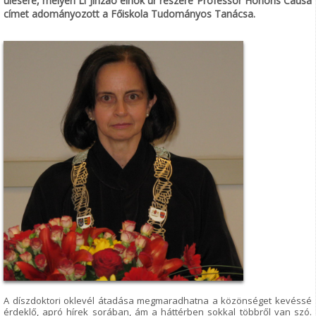
ülésére, melyen Li Jinzao elnök úr részére Professor Honoris Causa
címet adományozott a Főiskola Tudományos Tanácsa.
A díszdoktori oklevél átadása megmaradhatna a közönséget kevéssé
érdeklő, apró hírek sorában, ám a háttérben sokkal többről van szó.