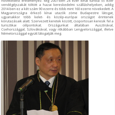
növekedést eredményez. Míg 2007-ben 24 ezer kínai turista 55 ezer
vendégéjszakát töltött a hazai kereskedelmi szálláshelyeken, addig
2014-ben ez a két szám 90 ezerre és több mint 160 ezerre növekedett. A
Magyarországra érkező kínai utazók zöme Budapestre látogat,
ugyanakkor több kelet- és közép-európai országot érintenek
körutazásaik alatt. Szervezett keretek között, csoportosan keresik fel a
turisztikai célpontokat. Országunkat általában Ausztriával,
Csehországgal, Szlovákiával, vagy ritkábban Lengyelországgal, illetve
Németországgal együtt látogatják meg.