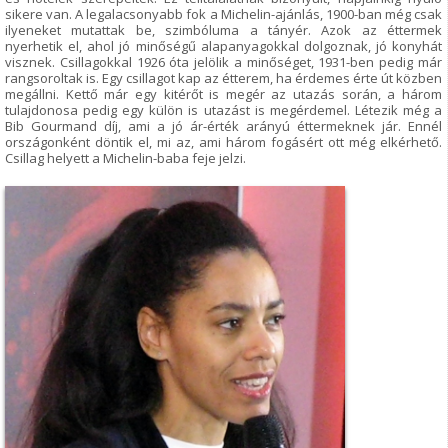
sikere van. A legalacsonyabb fok a Michelin-ajánlás, 1900-ban még csak
ilyeneket mutattak be, szimbóluma a tányér. Azok az éttermek
nyerhetik el, ahol jó minőségű alapanyagokkal dolgoznak, jó konyhát
visznek. Csillagokkal 1926 óta jelölik a minőséget, 1931-ben pedig már
rangsoroltak is. Egy csillagot kap az étterem, ha érdemes érte út közben
megállni. Kettő már egy kitérőt is megér az utazás során, a három
tulajdonosa pedig egy külön is utazást is megérdemel. Létezik még a
Bib Gourmand díj, ami a jó ár-érték arányú éttermeknek jár. Ennél
országonként döntik el, mi az, ami három fogásért ott még elkérhető.
Csillag helyett a Michelin-baba feje jelzi.