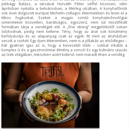
Jobbágy Balázs, a társával Horváth Péter séffel közösen, idén
áprilisban nyitotta a belvárosban, a Mérleg utcában. A konyhafőnök
sok évet dolgozott európai Michelin-csillagos éttermekben és leste el a
titkos fogásokat. Ezeket a magas szintű konyhatechnológiai
ismereteket közvetlen, barátságos, egyszerű, nem túl misztifikált
formában tárja a vendégek elé. A „fine dining” megjelöléstől sokan
ódzkodnak, pedig nem kellene. Tény, hogy az árat sok körülmény
befolyásolja és az alapanyag csak az egyik. Itt nem az áruházban
veszik a csirkét. Egy ilyen étteremben, nem is a jóllakás az elsődleges –
bár gyakran igaz az is, hogy a kevesebb több – sokkal inkább a
komplex íz és a gasztronómiai élmény a vonzó! Ez egy kulináris utazás
az ízek világában, miközben azért kiderül: nem maradt éhen a vendég.