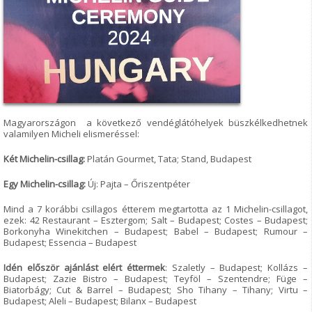
Magyarországon a következő vendéglátóhelyek büszkélkedhetnek
valamilyen Micheli elismeréssel:
Két Michelin-csillag:
Platán Gourmet, Tata; Stand, Budapest
Egy Michelin-csillag:
Új: Pajta – Őriszentpéter
Mind a 7 korábbi csillagos étterem megtartotta az 1 Michelin-csillagot,
ezek: 42 Restaurant – Esztergom; Salt – Budapest; Costes – Budapest;
Borkonyha Winekitchen – Budapest; Babel – Budapest; Rumour –
Budapest; Essencia – Budapest
Idén először ajánlást elért éttermek
: Szaletly – Budapest; Kollázs –
Budapest; Zazie Bistro – Budapest; Teyföl – Szentendre; Füge –
Biatorbágy; Cut & Barrel – Budapest; Sho Tihany – Tihany; Virtu –
Budapest; Aleli – Budapest; Bilanx – Budapest