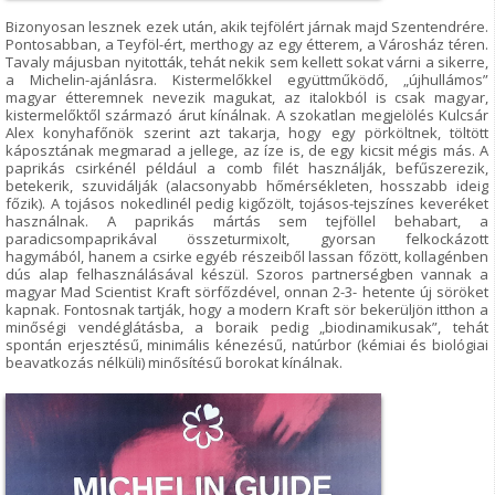
Bizonyosan lesznek ezek után, akik tejfölért járnak majd Szentendrére.
Pontosabban, a Teyföl-ért, merthogy az egy étterem, a Városház téren.
Tavaly májusban nyitották, tehát nekik sem kellett sokat várni a sikerre,
a Michelin-ajánlásra. Kistermelőkkel együttműködő, „újhullámos”
magyar étteremnek nevezik magukat, az italokból is csak magyar,
kistermelőktől származó árut kínálnak. A szokatlan megjelölés Kulcsár
Alex konyhafőnök szerint azt takarja, hogy egy pörköltnek, töltött
káposztának megmarad a jellege, az íze is, de egy kicsit mégis más. A
paprikás csirkénél például a comb filét használják, befűszerezik,
betekerik, szuvidálják (alacsonyabb hőmérsékleten, hosszabb ideig
főzik). A tojásos nokedlinél pedig kigőzölt, tojásos-tejszínes keveréket
használnak. A paprikás mártás sem tejföllel behabart, a
paradicsompaprikával összeturmixolt, gyorsan felkockázott
hagymából, hanem a csirke egyéb részeiből lassan főzött, kollagénben
dús alap felhasználásával készül. Szoros partnerségben vannak a
magyar Mad Scientist Kraft sörfőzdével, onnan 2-3- hetente új söröket
kapnak. Fontosnak tartják, hogy a modern Kraft sör bekerüljön itthon a
minőségi vendéglátásba, a boraik pedig „biodinamikusak”, tehát
spontán erjesztésű, minimális kénezésű, natúrbor (kémiai és biológiai
beavatkozás nélküli) minősítésű borokat kínálnak.