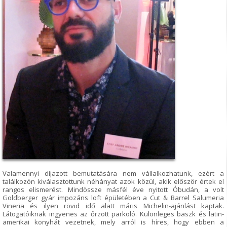
Valamennyi díjazott bemutatására nem vállalkozhatunk, ezért a
találkozón kiválasztottunk néhányat azok közül, akik először értek el
rangos elismerést. Mindössze másfél éve nyitott Óbudán, a volt
Goldberger gyár impozáns loft épületében a Cut & Barrel Salumeria
Vineria és ilyen rövid idő alatt máris Michelin-ajánlást kaptak.
Látogatóiknak ingyenes az őrzött parkoló. Különleges baszk és latin-
amerikai konyhát vezetnek, mely arról is híres, hogy ebben a