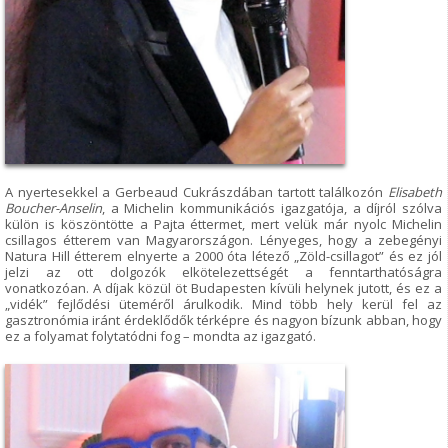
A nyertesekkel a Gerbeaud Cukrászdában tartott találkozón
Elisabeth
Boucher-Anselin
, a Michelin kommunikációs igazgatója, a díjról szólva
külön is köszöntötte a Pajta éttermet, mert velük már nyolc Michelin
csillagos étterem van Magyarországon. Lényeges, hogy a zebegényi
Natura Hill étterem elnyerte a 2000 óta létező „Zöld-csillagot” és ez jól
jelzi az ott dolgozók elkötelezettségét a fenntarthatóságra
vonatkozóan. A díjak közül öt Budapesten kívüli helynek jutott, és ez a
„vidék” fejlődési üteméről árulkodik. Mind több hely kerül fel az
gasztronómia iránt érdeklődők térképre és nagyon bízunk abban, hogy
ez a folyamat folytatódni fog – mondta az igazgató.