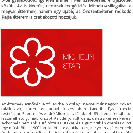
5-tel gyarapodott, így idén immár 11-en szerepelnek e díjazottak
között. Az is kiderült, nemcsak megőrizték Michelin-csillagaikat a
magyar éttermek, hanem egy újabb, az Őriszentpéteren működő
Pajta étterem is csatlakozott hozzájuk.
Az éttermek minőség jelző „Michelin csillag” névvel már nagyon sokan
találkoztak, történetét annál kevesebben ismerik. Egy francia
testvérpár, Edouard és André Michelin találták fel 1891-ben a felfújható,
leszerelhető gumiabroncsot. Az ötlet jó volt, de az üzleti sikerhez kevés,
akkor még nem sok autó rótta az utakat, és a gumit ritkán cserélték. Jött
egy másik ötlet, 1900-ban kiadtak egy útikalauzt, melyben a jó éttermek
és hotelek szerepeltek. Ez telitalálatnak bizonyult, napjainkig nyúló