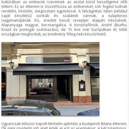
kultúrában az emberek szeretnek az asztal körül beszélgetve időt
tölteni. Ez az étterem is összehozza az embereket, sok fogást tudnak
rendelni, kóstolni, megosztani egymással. A felvágottas tálon például
saját készítésű sonkák és szalámik vannak, a tulajdonos
nagymamájának ősi, eredeti baszk receptjei alapján készülnek.
Alapanyaga magyar, bio-mangalica. A konyhafőnök,
André Bicalho
,
brazil és portugál származású, de 15 éve már Európában él, több
országban megfordult, az eredmény főleg neki köszönhető.
Ugyancsak először kapott Michelin-ajánlást a budapesti Bilanx étterem.
Ők még rövidebb idő alatt érték el ezt az eredményt. A két tulajdonos,