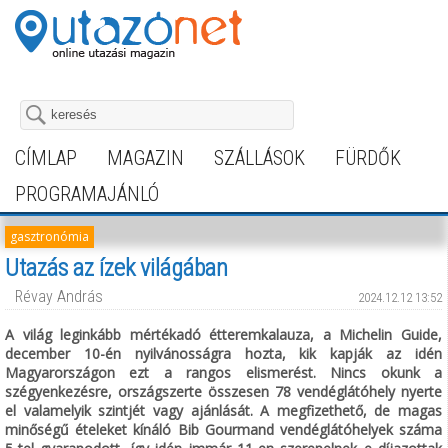
CÍMLAP
MAGAZIN
SZÁLLÁSOK
FÜRDŐK
PROGRAMAJÁNLÓ
gasztronómia
Utazás az ízek világában
Révay András
2024.12.12 13:52
A világ leginkább mértékadó étteremkalauza, a Michelin Guide,
december 10-én nyilvánosságra hozta, kik kapják az idén
Magyarországon ezt a rangos elismerést. Nincs okunk a
szégyenkezésre, országszerte összesen 78 vendéglátóhely nyerte
el valamelyik szintjét vagy ajánlását. A megfizethető, de magas
minőségű ételeket kínáló Bib Gourmand vendéglátóhelyek száma