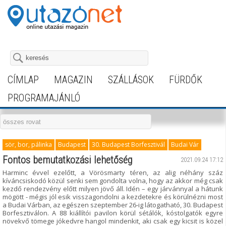
CÍMLAP
MAGAZIN
SZÁLLÁSOK
FÜRDŐK
PROGRAMAJÁNLÓ
sör, bor, pálinka
Budapest
30. Budapest Borfesztivál
Budai Vár
Fontos bemutatkozási lehetőség
2021.09.24 17:12
Harminc évvel ezelőtt, a Vörösmarty téren, az alig néhány száz
kíváncsiskodó közül senki sem gondolta volna, hogy az akkor még csak
kezdő rendezvény előtt milyen jövő áll. Idén – egy járvánnyal a hátunk
mögött - mégis jól esik visszagondolni a kezdetekre és körülnézni most
a Budai Várban, az egészen szeptember 26-ig látogatható, 30. Budapest
Borfesztiválon. A 88 kiállítói pavilon körül sétálók, kóstolgatók egyre
növekvő tömege jókedvre hangol mindenkit, aki csak egy kicsit is közel