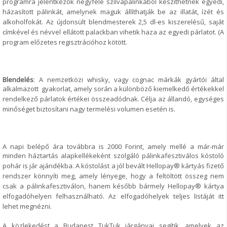
programra jelentkezők
négyféle szilvapálinkából készíthetnek egyedi,
házasított pálinkát, amelynek
maguk állíthatják be az illatát, ízét és
alkoholfokát. Az újdonsült blendmesterek
2,5 dl-es kiszerelésű, saját
címkével és névvel ellátott palackban vihetik haza az
egyedi párlatot. (A
program előzetes regisztrációhoz kötött.
Blendelés
: A nemzetközi whisky, vagy cognac márkák gyártói által
alkalmazott
gyakorlat, amely során a különböző kiemelkedő értékekkel
rendelkező párlatok
értékei összeadódnak. Célja az állandó, egységes
minőséget biztosítani nagy termelési volumen esetén is.
A napi belépő ára továbbra is 2000 Forint, amely mellé a már-már
minden
háztartás alapkellékeként szolgáló pálinkafesztiválos kóstoló
pohár is jár
ajándékba. A kóstolást a jól bevált Hellopay® kártyás fizető
rendszer könnyíti
meg, amely lényege, hogy a feltöltött összeg nem
csak a pálinkafesztiválon,
hanem később bármely Hellopay® kártya
elfogadóhelyen felhasználható. Az
elfogadóhelyek teljes listáját itt
lehet megnézni.
A közlekedést a Budapest TukTuk járgányai segítik, amelyek az