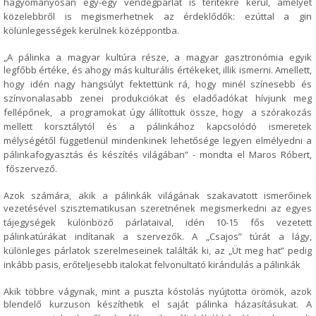
hagyományosan egy-egy
vendégpárlat is terítékre kerül, amelyet
közelebbről is megismerhetnek az
érdeklődők: ezúttal a gin
kölünlegességek kerülnek középpontba.
„A pálinka a magyar kultúra része, a magyar gasztronómia egyik
legfőbb értéke, és
ahogy más kulturális értékeket, illik ismerni. Amellett,
hogy idén nagy hangsúlyt
fektettünk rá, hogy minél színesebb és
színvonalasabb zenei produkciókat és
eladőadókat hívjunk meg
fellépőnek, a programokat úgy állítottuk össze, hogy a
szórakozás
mellett korsztálytól és a pálinkához kapcsolódó ismeretek
mélységétől
függetlenül mindenkinek lehetősége legyen elmélyedni a
pálinkafogyasztás és
készítés világában” - mondta el Maros Róbert,
főszervező.
Azok számára, akik a pálinkák világának szakavatott ismerőinek
vezetésével
szisztematikusan szeretnének megismerkedni az egyes
tájegységek különböző
párlataival, idén 10-15 fős vezetett
pálinkatúrákat indítanak a szervezők. A
„Csajos” túrát a lágy,
különleges párlatok szerelmeseinek találták ki, az „Üt meg
hat” pedig
inkább pasis, erőteljesebb italokat felvonultató kirándulás a pálinkák
Akik többre vágynak, mint a puszta kóstolás nyújtotta örömök, azok
blendelő
kurzuson készíthetik el saját pálinka házasításukat. A