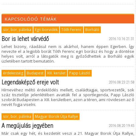
KAPCSOLÓDÓ TÉMÁK
sör, bor, pálinka
Egri borvidék
Tóth Ferenc
Borháló
Bor is lehet várvédő
2016.10.16 21:31
Lehet bizony, ráadásul nem is akárhol, hanem éppen Egerben. Így
nevezte el a legjobb borát Tóth Ferenc egri borász és hogy a döntése
helyes volt, arról a látogatók meg is győződhettek a Borháló egyik
üzletében tartott bemutatón.
érdekesség
Budapest
XIII. kerület
Papp László
Legendaképző ereje volt
2016.08.23 21:58
Hírnevéhez méltó érdeklődés mellett, családtagjai, sportvezetők, sok
száz tisztelője jelenlétében avatták fel a sportlegenda, Papp László
szobrát Budapesten a XIII. kerületben, azon a téren, ami rövidesen az ő
nevét fogja viselni.
sör, bor, pálinka
Magyar Borok Útja Rallye
A megújulás jegyében
2016.08.20 19:45
Már csak egy hét, és kezdetét veszi a 21. Magyar Borok Útja Rallye,