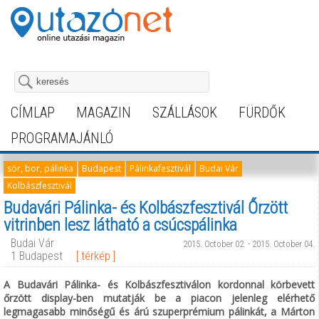
CÍMLAP
MAGAZIN
SZÁLLÁSOK
FÜRDŐK
PROGRAMAJÁNLÓ
sör, bor, pálinka
Budapest
Pálinkafesztivál
Budai Vár
Kolbászfesztivál
Budavári Pálinka- és Kolbászfesztivál Őrzött
vitrinben lesz látható a csúcspálinka
Budai Vár
2015. October 02. - 2015. October 04.
1 Budapest
[ térkép ]
A Budavári Pálinka- és Kolbászfesztiválon kordonnal körbevett
őrzött display-ben mutatják be a piacon jelenleg elérhető
legmagasabb minőségű és árú szuperprémium pálinkát, a Márton