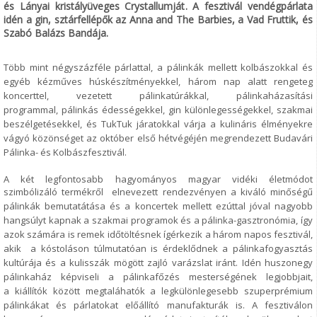
és Lányai kristályüveges Crystallumját. A fesztivál vendégpárlata
idén a gin, sztárfellépők az Anna and The Barbies, a Vad Fruttik, és
Szabó Balázs Bandája.
Több mint négyszázféle párlattal, a pálinkák
mellett kolbászokkal és
egyéb kézműves húskészítményekkel, három nap alatt
rengeteg
koncerttel, vezetett pálinkatúrákkal, pálinkaházasítási
programmal,
pálinkás édességekkel, gin különlegességekkel, szakmai
beszélgetésekkel, és
TukTuk járatokkal várja a kulináris élményekre
vágyó közönséget az október
első hétvégéjén megrendezett Budavári
Pálinka- és Kolbászfesztivál.
A két legfontosabb hagyományos magyar vidéki életmódot
szimbólizáló
termékről elnevezett rendezvényen a kiváló minőségű
pálinkák bemutatátása és
a koncertek mellett ezúttal jóval nagyobb
hangsúlyt kapnak a szakmai
programok és a pálinka-gasztronómia, így
azok számára is remek időtöltésnek
ígérkezik a három napos fesztivál,
akik a kóstoláson túlmutatóan is érdeklődnek
a pálinkafogyasztás
kultúrája és a kulisszák mögött zajló varázslat iránt. Idén
huszonegy
pálinkaház képviseli a pálinkafőzés mesterségének legjobbjait,
a
kiállítók között megtaláhatók a legkülönlegesebb szuperprémium
pálinkákat és
párlatokat előállító manufakturák is. A fesztiválon