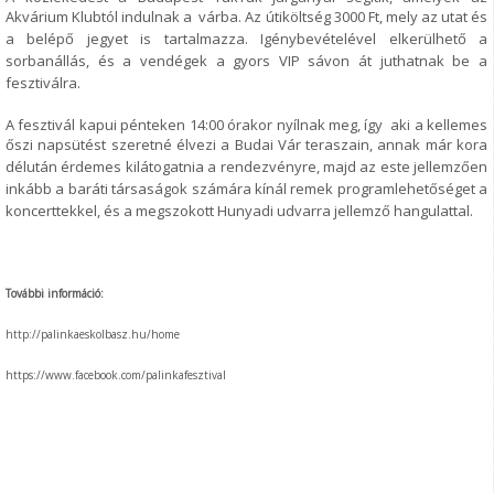
Akvárium
Klubtól indulnak a várba. Az útiköltség 3000 Ft, mely az utat és
a belépő jegyet is
tartalmazza. Igénybevételével elkerülhető a
sorbanállás, és a vendégek a gyors
VIP sávon át juthatnak be a
fesztiválra.
A fesztivál kapui pénteken 14:00 órakor nyílnak meg, így aki a kellemes
őszi
napsütést szeretné élvezi a Budai Vár teraszain, annak már kora
délután
érdemes kilátogatnia a rendezvényre, majd az este jellemzően
inkább a baráti
társaságok számára kínál remek programlehetőséget a
koncerttekkel, és a
megszokott Hunyadi udvarra jellemző hangulattal.
További információ:
http://palinkaeskolbasz.hu/home
https://www.facebook.com/palinkafesztival