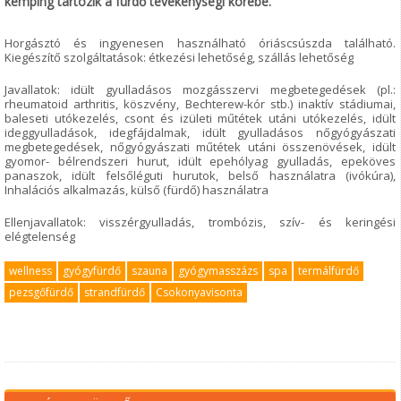
kemping tartozik a fürdő tevékenységi körébe.
Horgásztó és ingyenesen használható óriáscsúszda található.
Kiegészítő szolgáltatások: étkezési lehetőség, szállás lehetőség
Javallatok: idült gyulladásos mozgásszervi megbetegedések (pl.:
rheumatoid arthritis, köszvény, Bechterew-kór stb.) inaktív stádiumai,
baleseti utókezelés, csont és izületi műtétek utáni utókezelés, idült
ideggyulladások, idegfájdalmak, idült gyulladásos nőgyógyászati
megbetegedések, nőgyógyászati műtétek utáni összenövések, idült
gyomor- bélrendszeri hurut, idült epehólyag gyulladás, epeköves
panaszok, idült felsőléguti hurutok, belső használatra (ivókúra),
Inhalációs alkalmazás, külső (fürdő) használatra
Ellenjavallatok: visszérgyulladás, trombózis, szív- és keringési
elégtelenség
wellness
gyógyfürdő
szauna
gyógymasszázs
spa
termálfürdő
pezsgőfürdő
strandfürdő
Csokonyavisonta