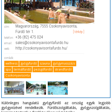
Magyarország, 7555 Csokonyavisonta,
cím:
Fürdő tér 1.
[ térkép ]
+36 (82) 475 024
telefon:
sales@csokonyavisontafurdo.hu
email:
http://csokonyavisontafurdo.hu/
web:
cimkék:
wellness
gyógyfürdő
szauna
gyógymasszázs
spa
termálfürdő
pezsgőfürdő
strandfürdő
Csokonyavisonta
Különleges hangulatú gyógyfürdő az ország egyik legjobb
gyógyvizével rendelkezik. Fürdőszolgáltatás, gyógyszolgáltatás,