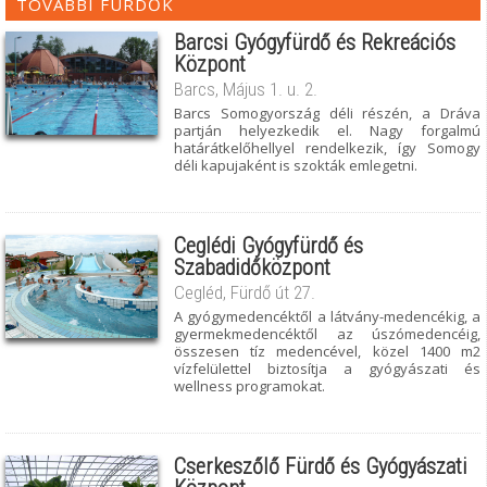
TOVÁBBI FÜRDŐK
Barcsi Gyógyfürdő és Rekreációs
Központ
Barcs, Május 1. u. 2.
Barcs Somogyország déli részén, a Dráva
partján helyezkedik el. Nagy forgalmú
határátkelőhellyel rendelkezik, így Somogy
déli kapujaként is szokták emlegetni.
Ceglédi Gyógyfürdő és
Szabadidőközpont
Cegléd, Fürdő út 27.
A gyógymedencéktől a látvány-medencékig, a
gyermekmedencéktől az úszómedencéig,
összesen tíz medencével, közel 1400 m2
vízfelülettel biztosítja a gyógyászati és
wellness programokat.
Cserkeszőlő Fürdő és Gyógyászati