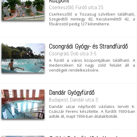
Központ
Cserkeszőlő, Fürdő utca 25.
Cserkeszőlő a Tiszazug szívében található,
Szegedtől mintegy 82, Kecskeméttől 42, a
fővárostól pedig 127 kilométerre.
Csongrádi Gyógy- és Strandfürdő
Csongrád, Dob utca 3-5.
A fürdő a város központjában található. A
medencéken túl nagy zöld felület áll a
vendégek rendelkezésére.
Dandár Gyógyfürdő
Budapest, Dandár utca 3.
Dandár utcai népfürdő vázlatos tervét K.
Császár Ferenc készítette. A fürdőt 1930-ban
adták át, majd 1936-ban átalakították.