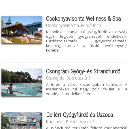
Csokonyavisonta Wellness & Spa
Csokonyavisonta, Fürdő tér 1.
Különleges hangulatú gyógyfürdő az ország
egyik legjobb gyógyvizével rendelkezik.
Fürdőszolgáltatás, gyógyszolgáltatás,
kemping tartozik a fürdő tevékenységi
körébe.
Csongrádi Gyógy- és Strandfürdő
Csongrád, Dob utca 3-5.
A fürdő a város központjában található. A
medencéken túl nagy zöld felület áll a
vendégek rendelkezésére.
Gellért Gyógyfürdő és Uszoda
Budapest, Kelenhegyi út 4.
A gyógyfürdő területén feltörő csodahatású