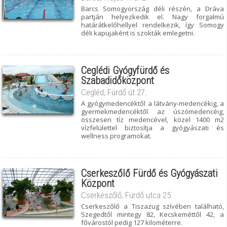
Barcs Somogyország déli részén, a Dráva
partján helyezkedik el. Nagy forgalmú
határátkelőhellyel rendelkezik, így Somogy
déli kapujaként is szokták emlegetni.
Ceglédi Gyógyfürdő és
Szabadidőközpont
Cegléd, Fürdő út 27.
A gyógymedencéktől a látvány-medencékig, a
gyermekmedencéktől az úszómedencéig,
összesen tíz medencével, közel 1400 m2
vízfelülettel biztosítja a gyógyászati és
wellness programokat.
Cserkeszőlő Fürdő és Gyógyászati
Központ
Cserkeszőlő, Fürdő utca 25.
Cserkeszőlő a Tiszazug szívében található,
Szegedtől mintegy 82, Kecskeméttől 42, a
fővárostól pedig 127 kilométerre.