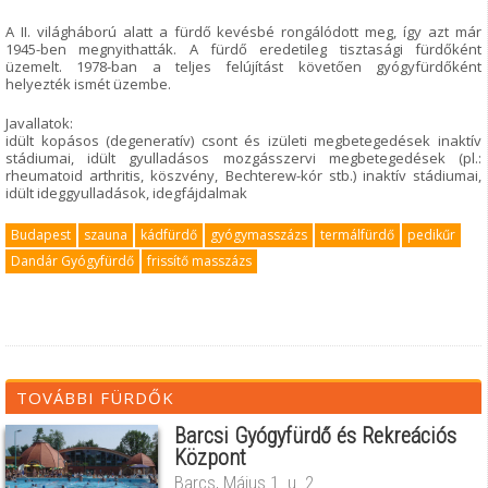
A II. világháború alatt a fürdő kevésbé rongálódott meg, így azt már
1945-ben megnyithatták. A fürdő eredetileg tisztasági fürdőként
üzemelt. 1978-ban a teljes felújítást követően gyógyfürdőként
helyezték ismét üzembe.
Javallatok:
idült kopásos (degeneratív) csont és izületi megbetegedések inaktív
stádiumai, idült gyulladásos mozgásszervi megbetegedések (pl.:
rheumatoid arthritis, köszvény, Bechterew-kór stb.) inaktív stádiumai,
idült ideggyulladások, idegfájdalmak
Budapest
szauna
kádfürdő
gyógymasszázs
termálfürdő
pedikűr
Dandár Gyógyfürdő
frissítő masszázs
TOVÁBBI FÜRDŐK
Barcsi Gyógyfürdő és Rekreációs
Központ
Barcs, Május 1. u. 2.