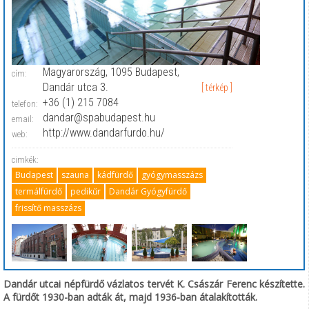
Magyarország, 1095 Budapest,
cím:
Dandár utca 3.
[ térkép ]
+36 (1) 215 7084
telefon:
dandar@spabudapest.hu
email:
http://www.dandarfurdo.hu/
web:
cimkék:
Budapest
szauna
kádfürdő
gyógymasszázs
termálfürdő
pedikűr
Dandár Gyógyfürdő
frissítő masszázs
Dandár utcai népfürdő vázlatos tervét K. Császár Ferenc készítette.
A fürdőt 1930-ban adták át, majd 1936-ban átalakították.