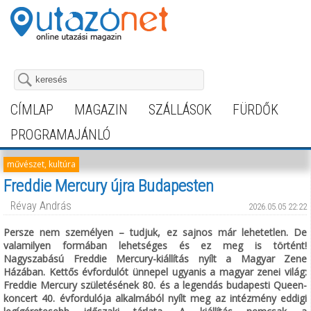
CÍMLAP
MAGAZIN
SZÁLLÁSOK
FÜRDŐK
PROGRAMAJÁNLÓ
művészet, kultúra
Freddie Mercury újra Budapesten
Révay András
2026.05.05 22:22
Persze nem személyen – tudjuk, ez sajnos már lehetetlen. De
valamilyen formában lehetséges és ez meg is történt!
Nagyszabású Freddie Mercury-kiállítás nyílt a Magyar Zene
Házában. Kettős évfordulót ünnepel ugyanis a magyar zenei világ:
Freddie Mercury születésének 80. és a legendás budapesti Queen-
koncert 40. évfordulója alkalmából nyílt meg az intézmény eddigi