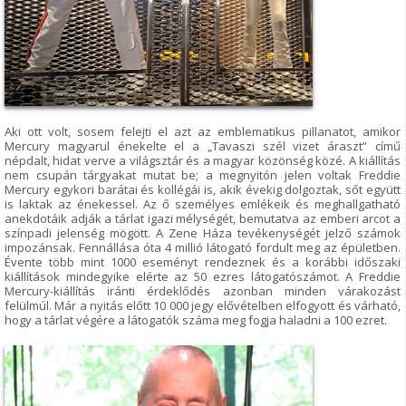
Aki ott volt, sosem felejti el azt az emblematikus pillanatot, amikor
Mercury magyarul énekelte el a „Tavaszi szél vizet áraszt” című
népdalt, hidat verve a világsztár és a magyar közönség közé. A kiállítás
nem csupán tárgyakat mutat be; a megnyitón jelen voltak Freddie
Mercury egykori barátai és kollégái is, akik évekig dolgoztak, sőt együtt
is laktak az énekessel. Az ő személyes emlékeik és meghallgatható
anekdotáik adják a tárlat igazi mélységét, bemutatva az emberi arcot a
színpadi jelenség mögött. A Zene Háza tevékenységét jelző számok
impozánsak. Fennállása óta 4 millió látogató fordult meg az épületben.
Évente több mint 1000 eseményt rendeznek és a korábbi időszaki
kiállítások mindegyike elérte az 50 ezres látogatószámot. A Freddie
Mercury-kiállítás iránti érdeklődés azonban minden várakozást
felülmúl. Már a nyitás előtt 10 000 jegy elővételben elfogyott és várható,
hogy a tárlat végére a látogatók száma meg fogja haladni a 100 ezret.