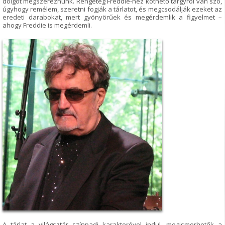
dolgot megszereznünk. Rengeteg Freddie-hez köthető tárgyról van szó,
úgyhogy remélem, szeretni fogják a tárlatot, és megcsodálják ezeket az
eredeti darabokat, mert gyönyörűek és megérdemlik a figyelmet –
ahogy Freddie is megérdemli.
A tárlat a világsztár színpadi karakterével indul, megismerhetők a