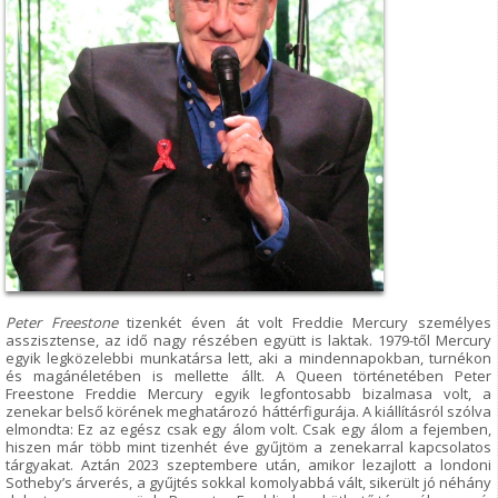
Peter Freestone
tizenkét éven át volt Freddie Mercury személyes
asszisztense, az idő nagy részében együtt is laktak. 1979-től Mercury
egyik legközelebbi munkatársa lett, aki a mindennapokban, turnékon
és magánéletében is mellette állt. A Queen történetében Peter
Freestone Freddie Mercury egyik legfontosabb bizalmasa volt, a
zenekar belső körének meghatározó háttérfigurája. A kiállításról szólva
elmondta: Ez az egész csak egy álom volt. Csak egy álom a fejemben,
hiszen már több mint tizenhét éve gyűjtöm a zenekarral kapcsolatos
tárgyakat. Aztán 2023 szeptembere után, amikor lezajlott a londoni
Sotheby’s árverés, a gyűjtés sokkal komolyabbá vált, sikerült jó néhány