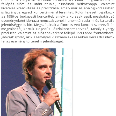
fellépés előtti és utáni rituáléi, turnéinak hétköznapjai, valamint
kivételes kreativitása és precizitása, amely már az analóg korszakban
is látványos, egyedi koncertélményt teremtett. Külön fejezet foglalkozik
az 1986-os budapesti koncerttel, amely a korszak egyik meghatározó
eseményeként idehaza nemcsak zenei, hanem társadalmi és kulturális
jelentőséggel is bírt. Megszólalnak a filmre is vett koncert szervezői és
megvalósítói, köztük Hegedűs Lászlókoncertszervező, Mihály György
producer, valamint az előzenekarként fellépő Z’Zi Labor frontembere,
Janicsák István
, akik személyes visszaemlékezéseiken keresztül idézik
fel az esemény történelmi jelentőségét.