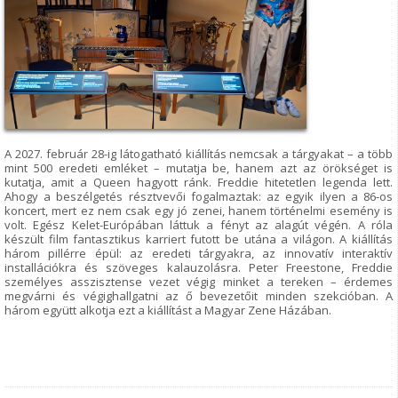
A 2027. február 28-ig látogatható kiállítás nemcsak a tárgyakat – a több
mint 500 eredeti emléket – mutatja be, hanem azt az örökséget is
kutatja, amit a Queen hagyott ránk. Freddie hitetetlen legenda lett.
Ahogy a beszélgetés résztvevői fogalmaztak: az egyik ilyen a 86-os
koncert, mert ez nem csak egy jó zenei, hanem történelmi esemény is
volt. Egész Kelet-Európában láttuk a fényt az alagút végén. A róla
készült film fantasztikus karriert futott be utána a világon. A kiállítás
három pillérre épül: az eredeti tárgyakra, az innovatív interaktív
installációkra és szöveges kalauzolásra. Peter Freestone, Freddie
személyes asszisztense vezet végig minket a tereken – érdemes
megvárni és végighallgatni az ő bevezetőit minden szekcióban. A
három együtt alkotja ezt a kiállítást a Magyar Zene Házában.