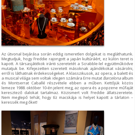
Az útvonal bejárása során eddig ismeretlen dolgokat is megláthatunk.
Megtudjuk, hogy Freddie rajongott a japán kultúráért, ez külön teret is
kapott. A társasjátékok iránti szeretetét a Scrabble-lel együttműködve
mutatjuk be. Kifejezetten szeretett másoknak ajándékokat vásárolni,
erről is láthatnak érdekességeket. A klasszikusok, az opera, a balett és
a musical világa sem voltak idegen számára Erre mutat
Barcelona
album
és Montserrat Caballé részvétele ebben a műben. Kettőjük közös
lemeze 1988. október 10-én jelent meg, az opera és a popzene műfaját
keresztező dalokat tartalmaz. Közismert volt Freddie állatszeretete.
Nem meglepő tehát, hogy tíz macskája is helyet kapott a tárlaton –
keressék meg őket!