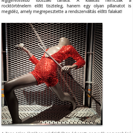
legígéretesebb időszaki tárlata. A kiállítás nemcsak a
rocktörténelem előtt tiszteleg, hanem egy olyan pillanatot is
megidéz, amely megrepesztette a rendszerváltás előtti falakat!