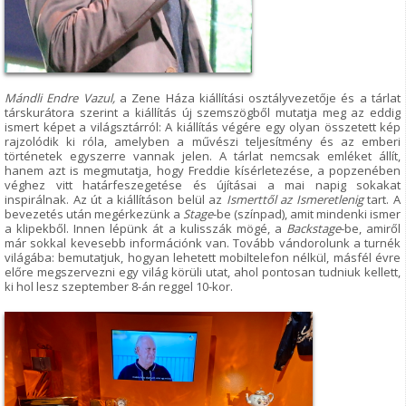
Mándli Endre Vazul,
a Zene Háza kiállítási osztályvezetője és a tárlat
társkurátora szerint a kiállítás új szemszögből mutatja meg az eddig
ismert képet a világsztárról: A kiállítás végére egy olyan összetett kép
rajzolódik ki róla, amelyben a művészi teljesítmény és az emberi
történetek egyszerre vannak jelen. A tárlat nemcsak emléket állít,
hanem azt is megmutatja, hogy Freddie kísérletezése, a popzenében
véghez vitt határfeszegetése és újításai a mai napig sokakat
inspirálnak. Az út a kiállításon belül az
Ismerttől az Ismeretlenig
tart. A
bevezetés után megérkezünk a
Stage
-be (színpad), amit mindenki ismer
a klipekből. Innen lépünk át a kulisszák mögé, a
Backstage
-be, amiről
már sokkal kevesebb információnk van. Tovább vándorolunk a turnék
világába: bemutatjuk, hogyan lehetett mobiltelefon nélkül, másfél évre
előre megszervezni egy világ körüli utat, ahol pontosan tudniuk kellett,
ki hol lesz szeptember 8-án reggel 10-kor.