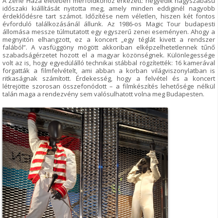
A Zene Háza életében mérföldkőhöz érkezett: negyedik nagyszabású
időszaki kiállítását nyitotta meg, amely minden eddiginél nagyobb
érdeklődésre tart számot. Időzítése nem véletlen, hiszen két fontos
évforduló találkozásánál állunk. Az 1986-os Magic Tour budapesti
állomása messze túlmutatott egy egyszerű zenei eseményen. Ahogy a
megnyitón elhangzott, ez a koncert „egy téglát kivett a rendszer
falából”. A vasfüggöny mögött akkoriban elképzelhetetlennek tűnő
szabadságérzetet hozott el a magyar közönségnek. Különlegessége
volt az is, hogy egyedülálló technikai stábbal rögzítették: 16 kamerával
forgatták a filmfelvételt, ami abban a korban világviszonylatban is
ritkaságnak számított. Érdekesség, hogy a felvétel és a koncert
létrejötte szorosan összefonódott – a filmkészítés lehetősége nélkül
talán maga a rendezvény sem valósulhatott volna meg Budapesten.