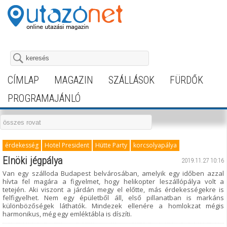
CÍMLAP
MAGAZIN
SZÁLLÁSOK
FÜRDŐK
PROGRAMAJÁNLÓ
érdekesség
Hotel President
Hütte Party
korcsolyapálya
Elnöki jégpálya
2019.11.27 10:16
Van egy szálloda Budapest belvárosában, amelyik egy időben azzal
hívta fel magára a figyelmet, hogy helikopter leszállópálya volt a
tetején. Aki viszont a járdán megy el előtte, más érdekességekre is
felfigyelhet. Nem egy épületből áll, első pillanatban is markáns
különbözőségek láthatók. Mindezek ellenére a homlokzat mégis
harmonikus, még egy emléktábla is díszíti.