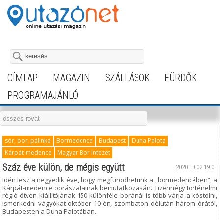
CÍMLAP
MAGAZIN
SZÁLLÁSOK
FÜRDŐK
PROGRAMAJÁNLÓ
sör, bor, pálinka
Bormedence
Budapest
Duna Palota
Kárpát-medence
Magyar Bor Intézet
Száz éve külön, de mégis együtt
2020.10.02 19:01
Idén lesz a negyedik éve, hogy megfürödhetünk a „bormedencében”, a
Kárpát-medence borászatainak bemutatkozásán. Tizennégy történelmi
régió ötven kiállítójának 150 különféle boránál is több várja a kóstolni,
ismerkedni vágyókat október 10-én, szombaton délután három órától,
Budapesten a Duna Palotában.