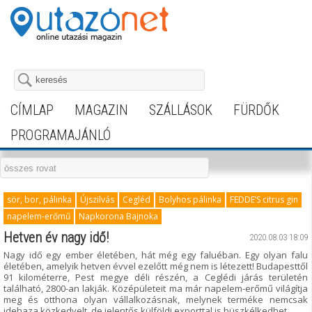
CÍMLAP
MAGAZIN
SZÁLLÁSOK
FÜRDŐK
PROGRAMAJÁNLÓ
sör, bor, pálinka
Újszilvás
Cegléd
Bolyhos pálinka
FEDDE’S citrus gin
napelem-erőmű
Napkorona Bajnoka
Hetven év nagy idő!
2020.08.03 18:09
Nagy idő egy ember életében, hát még egy faluéban. Egy olyan falu
életében, amelyik hetven évvel ezelőtt még nem is létezett! Budapesttől
91 kilométerre, Pest megye déli részén, a Ceglédi járás területén
található, 2800-an lakják. Középületeit ma már napelem-erőmű világítja
meg és otthona olyan vállalkozásnak, melynek terméke nemcsak
idehaza közkedvelt, de jelentős külföldi exporttal is büszkélkedhet.