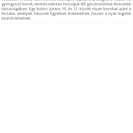
gyöngyöző borok, természetesen hozzájuk illő gasztronómiai élvezetek
társaságában. Egy biztos: június 10. és 12. között olyan borokat ajánl a
Rosalia, amelyek fokozott figyelmet érdemelnek, hiszen a nyár legjobb
kísérői lehetnek.