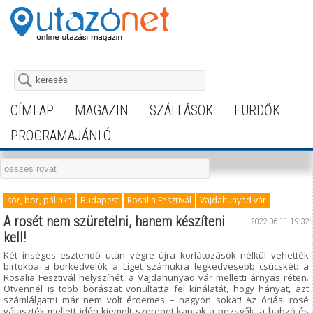
CÍMLAP
MAGAZIN
SZÁLLÁSOK
FÜRDŐK
PROGRAMAJÁNLÓ
sör, bor, pálinka
Budapest
Rosalia Fesztivál
Vajdahunyad vár
A rosét nem szüretelni, hanem készíteni
2022.06.11 19:32
kell!
Két ínséges esztendő után végre újra korlátozások nélkül vehették
birtokba a borkedvelők a Liget számukra legkedvesebb csücskét: a
Rosalia Fesztivál helyszínét, a Vajdahunyad vár melletti árnyas réten.
Ötvennél is több borászat vonultatta fel kínálatát, hogy hányat, azt
számlálgatni már nem volt érdemes – nagyon sokat! Az óriási rosé
választék mellett idén kiemelt szerepet kaptak a pezsgők, a habzó és