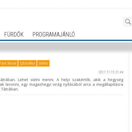
FÜRDŐK
PROGRAMAJÁNLÓ
Park Snow
Szlovákia
síelés
2017.11.15 21:44
trában. Lehet síelni menni. A helyi szakértők, akik a hegység
k levonni, egy magashegyi virág nyílásából arra a megállapításra
a Tátrában.