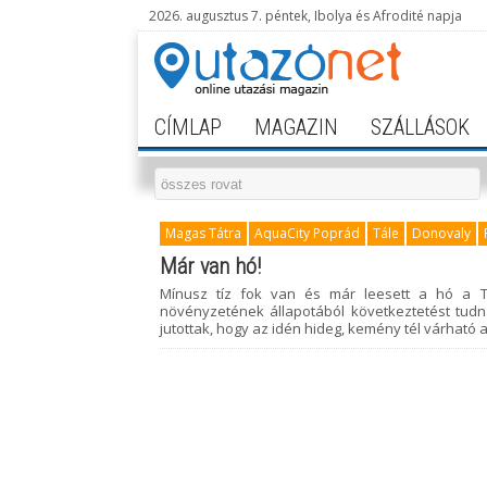
2026. augusztus 7. péntek, Ibolya és Afrodité napja
CÍMLAP
MAGAZIN
SZÁLLÁSOK
Magas Tátra
AquaCity Poprád
Tále
Donovaly
Már van hó!
Mínusz tíz fok van és már leesett a hó a Tá
növényzetének állapotából következtetést tudna
jutottak, hogy az idén hideg, kemény tél várható 