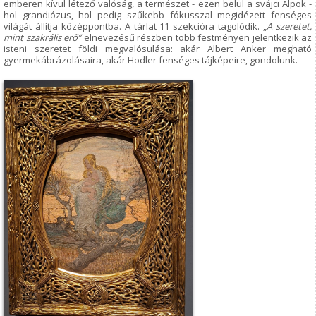
emberen kívül létező valóság, a természet - ezen belül a svájci Alpok -
hol grandiózus, hol pedig szűkebb fókusszal megidézett fenséges
világát állítja középpontba. A tárlat 11 szekcióra tagolódik. „
A szeretet,
mint szakrális erő
”
elnevezésű részben több festményen jelentkezik az
isteni szeretet földi megvalósulása: akár Albert Anker megható
gyermekábrázolásaira, akár Hodler fenséges tájképeire, gondolunk.