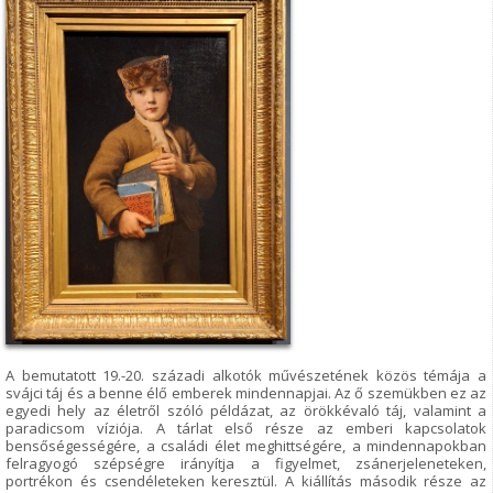
A bemutatott 19.-20. századi alkotók művészetének közös témája a
svájci táj és a benne élő emberek mindennapjai. Az ő szemükben ez az
egyedi hely az életről szóló példázat, az örökkévaló táj, valamint a
paradicsom víziója. A tárlat első része az emberi kapcsolatok
bensőségességére, a családi élet meghittségére, a mindennapokban
felragyogó szépségre irányítja a figyelmet, zsánerjeleneteken,
portrékon és csendéleteken keresztül. A kiállítás második része az