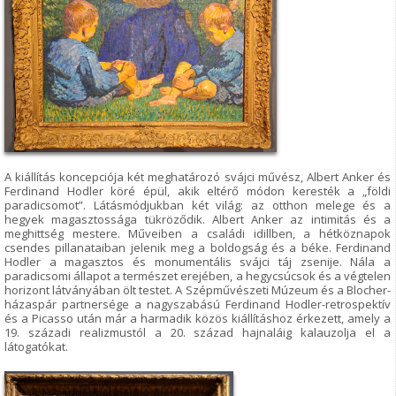
A kiállítás koncepciója két meghatározó svájci művész, Albert Anker és
Ferdinand Hodler köré épül, akik eltérő módon keresték a „földi
paradicsomot”. Látásmódjukban két világ: az otthon melege és a
hegyek magasztossága tükröződik. Albert Anker az intimitás és a
meghittség mestere. Műveiben a családi idillben, a hétköznapok
csendes pillanataiban jelenik meg a boldogság és a béke. Ferdinand
Hodler a magasztos és monumentális svájci táj zsenije. Nála a
paradicsomi állapot a természet erejében, a hegycsúcsok és a végtelen
horizont látványában ölt testet. A Szépművészeti Múzeum és a Blocher-
házaspár partnersége a nagyszabású Ferdinand Hodler-retrospektív
és a Picasso után már a harmadik közös kiállításhoz érkezett, amely a
19. századi realizmustól a 20. század hajnaláig kalauzolja el a
látogatókat.