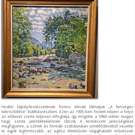
Hodler tájképfestészetének fontos témáit láthatjuk „A fenséges
tükröződése” kiállításrészben. Ezen az 1905-ben festett képen a folyó
az előteret szinte teljesen elfoglalja, így mögötte a 3960 méter magas
hegy szinte jelentéktelennek látszik A természeti jelenségeket
megfigyelve, a színek és formák szabálytalan ismétlődéséből vezette
le egyik legfontosabb, az egész életművén végighaladó művészeti