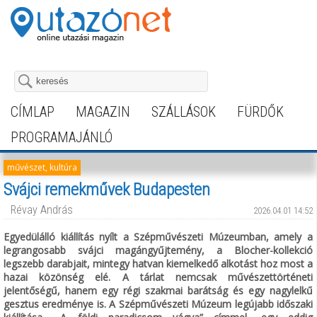
CÍMLAP
MAGAZIN
SZÁLLÁSOK
FÜRDŐK
PROGRAMAJÁNLÓ
művészet, kultúra
Svájci remekművek Budapesten
Révay András
2026.04.01 14:52
Egyedülálló kiállítás nyílt a Szépművészeti Múzeumban, amely a
legrangosabb svájci magángyűjtemény, a Blocher-kollekció
legszebb darabjait, mintegy hatvan kiemelkedő alkotást hoz most a
hazai közönség elé. A tárlat nemcsak művészettörténeti
jelentőségű, hanem egy régi szakmai barátság és egy nagylelkű
gesztus eredménye is. A Szépművészeti Múzeum legújabb időszaki