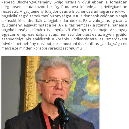
képező Blocher-gyűjtemény Svájc határain kívül ebben a formában
még sosem mutatkozott be, így Budapest különleges privilégiumban
részesült. A gyűjtemény tulajdonosai, a Blocher-család tagjai rendkívüli
nagylelkűségről tettek tanúbizonyságot. A tulajdonosok valóban a saját
lakásukból is ideadták a legjobb darabokat. Ez a válogatás igazán a
gyűjtemény legjavát mutatja be. A kiállítás nemcsak a szakma, hanem a
nagyközönség számára is lenyűgöző élményt nyújt majd. Az anyag
egyszerre reprezentálja a svájci nemzeti identitást és az egyéni gyűjtői
szenvedélyt. Aki emlékszik a korábbi Hodler-tárlatra, az ismerősként
üdvözölhet néhány darabot, de a mostani összeállítás gazdagsága és
mélysége minden korábbi várakozást felülmúl.