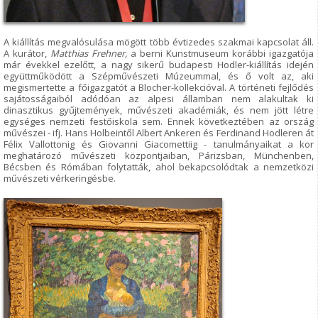
A kiállítás megvalósulása mögött több évtizedes szakmai kapcsolat áll.
A kurátor,
Matthias Frehner,
a berni Kunstmuseum korábbi igazgatója
már évekkel ezelőtt, a nagy sikerű budapesti Hodler-kiállítás idején
együttműködött a Szépművészeti Múzeummal, és ő volt az, aki
megismertette a főigazgatót a Blocher-kollekcióval. A történeti fejlődés
sajátosságaiból adódóan az alpesi államban nem alakultak ki
dinasztikus gyűjtemények, művészeti akadémiák, és nem jött létre
egységes nemzeti festőiskola sem. Ennek következtében az ország
művészei - ifj. Hans Holbeintől Albert Ankeren és Ferdinand Hodleren át
Félix Vallottonig és Giovanni Giacomettiig - tanulmányaikat a kor
meghatározó művészeti központjaiban, Párizsban, Münchenben,
Bécsben és Rómában folytatták, ahol bekapcsolódtak a nemzetközi
művészeti vérkeringésbe.