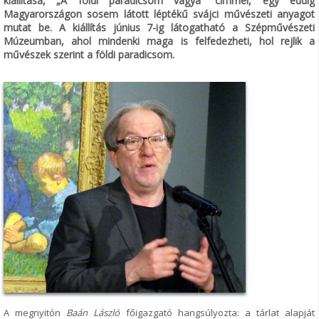
kiállítása, „A földi paradicsom vágya” címmel, egy eddig
Magyarországon sosem látott léptékű svájci művészeti anyagot
mutat be. A kiállítás június 7-ig látogatható a Szépművészeti
Múzeumban, ahol mindenki maga is felfedezheti, hol rejlik a
művészek szerint a földi paradicsom.
A megnyitón
Baán László
főigazgató hangsúlyozta: a tárlat alapját