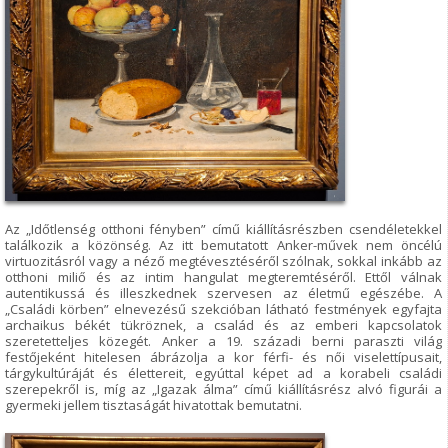
Az „Időtlenség otthoni fényben” című kiállításrészben csendéletekkel
találkozik a közönség. Az itt bemutatott Anker-művek nem öncélú
virtuozitásról vagy a néző megtévesztéséről szólnak, sokkal inkább az
otthoni miliő és az intim hangulat megteremtéséről. Ettől válnak
autentikussá és illeszkednek szervesen az életmű egészébe. A
„Családi körben” elnevezésű szekcióban látható festmények egyfajta
archaikus békét tükröznek, a család és az emberi kapcsolatok
szeretetteljes közegét. Anker a 19. századi berni paraszti világ
festőjeként hitelesen ábrázolja a kor férfi- és női viselettípusait,
tárgykultúráját és élettereit, egyúttal képet ad a korabeli családi
szerepekről is, míg az „Igazak álma” című kiállításrész alvó figurái a
gyermeki jellem tisztaságát hivatottak bemutatni.