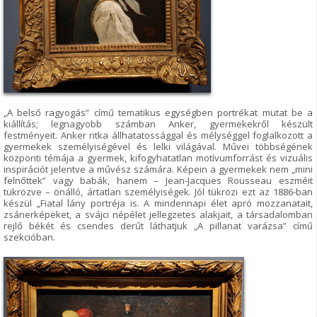
„A belső ragyogás” című tematikus egységben portrékat mutat be a
kiállítás; legnagyobb számban Anker, gyermekekről készült
festményeit. Anker ritka állhatatossággal és mélységgel foglalkozott a
gyermekek személyiségével és lelki világával. Művei többségének
központi témája a gyermek, kifogyhatatlan motívumforrást és vizuális
inspirációt jelentve a művész számára. Képein a gyermekek nem „mini
felnőttek” vagy babák, hanem – Jean-Jacques Rousseau eszméit
tükrözve – önálló, ártatlan személyiségek. Jól tükrözi ezt az 1886-ban
készül „Fiatal lány portréja is. A mindennapi élet apró mozzanatait,
zsánerképeket, a svájci népélet jellegzetes alakjait, a társadalomban
rejlő békét és csendes derűt láthatjuk „A pillanat varázsa” című
szekcióban.