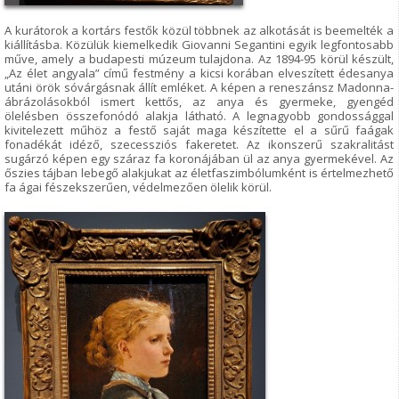
A kurátorok a kortárs festők közül többnek az alkotását is beemelték a
kiállításba. Közülük kiemelkedik Giovanni Segantini egyik legfontosabb
műve, amely a budapesti múzeum tulajdona. Az 1894-95 körül készült,
„Az élet angyala” című festmény a kicsi korában elveszített édesanya
utáni örök sóvárgásnak állít emléket. A képen a reneszánsz Madonna-
ábrázolásokból ismert kettős, az anya és gyermeke, gyengéd
ölelésben összefonódó alakja látható. A legnagyobb gondossággal
kivitelezett műhöz a festő saját maga készítette el a sűrű faágak
fonadékát idéző, szecessziós fakeretet. Az ikonszerű szakralitást
sugárzó képen egy száraz fa koronájában ül az anya gyermekével. Az
őszies tájban lebegő alakjukat az életfaszimbólumként is értelmezhető
fa ágai fészekszerűen, védelmezően ölelik körül.