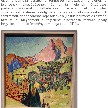
elvét: a párhuzamosságot. A természet rendezetlen rendjének, a
jelenségek ismétlődésének és a táji elemek látszólagos
párhuzamosságának felfedezése vezette el komplex
szimmetriaelméletének kidolgozásához és képi alkalmazásához. A
fenti tematikához szorosan kapcsolódva a „Táguló horizontok” részben
tavakat, a „Megérinteni a végtelent” elnevezésű részben pedig
hegyeket ábrázoló festményeit mutatja be a kiállítás.