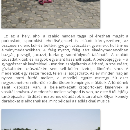
Ez az a hely, ahol a család minden tagja jól érezheti magát a
parkosított, sportolási lehetőségekkel is ellátott környezetben, az
összesen kilenc kül- és beltéri-, gyógy-, csúszdás-, gyermek-, hullám- és
élménymedencékben. A félig nyitott, félig zárt élménymedencében
buzgár, pezsgő, jacuzzi, barlang, sodrófolyosó található. A családi
csúszdát kicsik és nagyok egyaránt használhatják. A belépőjeggyel – a
gyógyászatiak kivételével - minden szolgáltatás elérhető, a szaunáért,
gőzkabinért, csúszdákért sem kell külön fizetni, időmérés sincs. A
medencék egy része fedett, télen is látogatható. Az év minden napján
nyitva tartó fürdő mellett, a motellel együtt mintegy 50 ezer
négyzetméteren elterülő zöldterületen kemping is működik. A fürdőnek
saját kisbusza van, a bejelentkezett csoportokért kimennek a
vasútállomásra. A medencék mellett színpad is van, az este 8-tól éjfélig
tartó éjszakai fürdőzéshez zenés előadások is társulnak. Olyan komoly
darabokat is elhoznak ide, mint például a Padlás című musical.