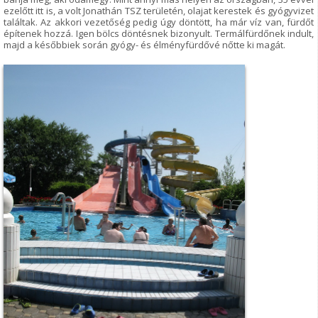
ezelőtt itt is, a volt Jonathán TSZ területén, olajat kerestek és gyógyvizet
találtak. Az akkori vezetőség pedig úgy döntött, ha már víz van, fürdőt
építenek hozzá. Igen bölcs döntésnek bizonyult. Termálfürdőnek indult,
majd a későbbiek során gyógy- és élményfürdővé nőtte ki magát.