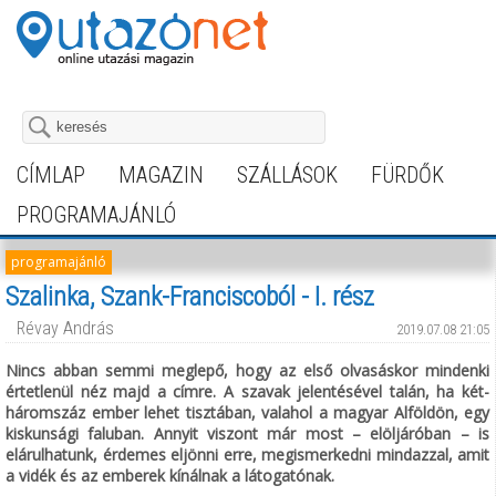
CÍMLAP
MAGAZIN
SZÁLLÁSOK
FÜRDŐK
PROGRAMAJÁNLÓ
programajánló
Szalinka, Szank-Franciscoból - I. rész
Révay András
2019.07.08 21:05
Nincs abban semmi meglepő, hogy az első olvasáskor mindenki
értetlenül néz majd a címre. A szavak jelentésével talán, ha két-
háromszáz ember lehet tisztában, valahol a magyar Alföldön, egy
kiskunsági faluban. Annyit viszont már most – elöljáróban – is
elárulhatunk, érdemes eljönni erre, megismerkedni mindazzal, amit
a vidék és az emberek kínálnak a látogatónak.