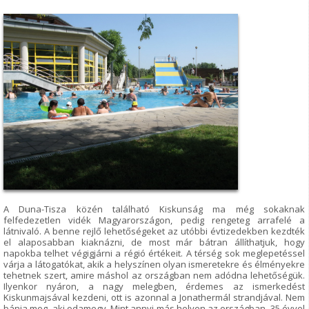
A Duna-Tisza közén található Kiskunság ma még sokaknak
felfedezetlen vidék Magyarországon, pedig rengeteg arrafelé a
látnivaló. A benne rejlő lehetőségeket az utóbbi évtizedekben kezdték
el alaposabban kiaknázni, de most már bátran állíthatjuk, hogy
napokba telhet végigjárni a régió értékeit. A térség sok meglepetéssel
várja a látogatókat, akik a helyszínen olyan ismeretekre és élményekre
tehetnek szert, amire máshol az országban nem adódna lehetőségük.
Ilyenkor nyáron, a nagy melegben, érdemes az ismerkedést
Kiskunmajsával kezdeni, ott is azonnal a Jonathermál strandjával. Nem
bánja meg, aki odamegy. Mint annyi más helyen az országban, 35 évvel