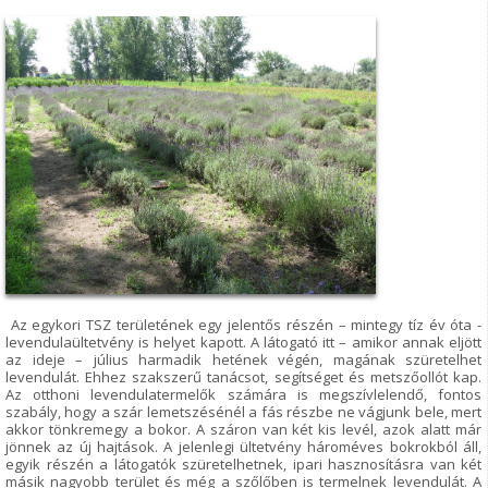
Az egykori TSZ területének egy jelentős részén – mintegy tíz év óta -
levendulaültetvény is helyet kapott. A látogató itt – amikor annak eljött
az ideje – július harmadik hetének végén, magának szüretelhet
levendulát. Ehhez szakszerű tanácsot, segítséget és metszőollót kap.
Az otthoni levendulatermelők számára is megszívlelendő, fontos
szabály, hogy a szár lemetszésénél a fás részbe ne vágjunk bele, mert
akkor tönkremegy a bokor. A száron van két kis levél, azok alatt már
jönnek az új hajtások. A jelenlegi ültetvény hároméves bokrokból áll,
egyik részén a látogatók szüretelhetnek, ipari hasznosításra van két
másik nagyobb terület és még a szőlőben is termelnek levendulát. A