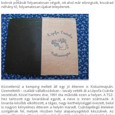
bokrok pótlását folyamatosan végzik, ott ahol már elöregszik, kiszárad
néhány tő, folyamatosan újakat telepítenek.
Közvetlenül a kemping mellett áll egy jó étterem is Kiskunmajsán.
Üzemeltetői – családi vállalkozásban – tavaly vették át a Lópofa Csárda
vezetését. Közel harminc éve, 1991 óta működik ezen a helyen. A TSZ-
hez tartozott egy lovardával együtt, a neve is innen származik. A
lovarda később elköltözött, a tágas, nagy kerthelyiséggel övezett, belül
is nagyon kényelmes étterem a helyén maradt. Csárdajellegű ételeket
szolgálnak fel, melyek részben helyi alapanyagokból készülnek. Az