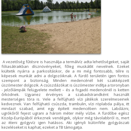
A vezetőség fűtésre is használja a termálvíz adta lehetőségeket, saját
fóliasátraikban dísznövényeket, főleg muskátlit nevelnek. Ezeket
kiültetik nyárra a parkosításkor, de a mi még fontosabb, télre is
képesek munkát adni a dolgozóiknak. A fürdő területén igen fontos
szempont a biztonság. Minden medencénél két szakképzett
úszómester dolgozik. A csúszdázókat is úszómester indítja a toronyban
- jelzőlámpák felügyelete mellett – és a fogadó medencénél is ketten
őrködnek. Ugyanez érvényes a szabadstrandként használt
mesterséges tóra is. Vele a felfújható vízi játékok szerelmeseinek
kedveznek. Van felfújható csúszda, trambulin, vízi röplabda pálya, itt
mindazt szabad, amit egy épített medencében nem. Labdázni,
ugrókőről fejest ugrani a három méter mély vízbe. A fürdőbe egész
Közép-Európából érkeznek vendégek, olykor még távolabbról is, mert
az itteni gyógyvíz igen hatásos. Aki igényli különféle gyógyászati
kezeléseket is kaphat, ezeket a TB támogatja.