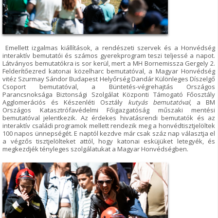
Emellett izgalmas kiállítások, a rendészeti szervek és a Honvédség
interaktív bemutatói és számos gyerekprogram teszi teljessé a napot.
Látványos bemutatókra is sor kerül, mert a MH Bornemissza Gergely 2.
Felderítőezred katonai közelharc bemutatóval, a Magyar Honvédség
vitéz Szurmay Sándor Budapest Helyőrség Dandár Különleges Díszelgő
Csoport bemutatóval, a Büntetés-végrehajtás Országos
Parancsnoksága Biztonsági Szolgálat Központi Támogató Főosztály
Agglomerációs és Készenléti Osztály
kutyás bemutatóval
, a BM
Országos Katasztrófavédelmi Főigazgatóság műszaki mentési
bemutatóval jelentkezik. Az érdekes hivatásrendi bemutatók és az
interaktív családi programok mellett rendezik meg a honvédtisztjelöltek
100 napos ünnepségét. E naptól kezdve már csak száz nap választja el
a végzős tisztjelölteket attól, hogy katonai esküjüket letegyék, és
megkezdjék tényleges szolgálatukat a Magyar Honvédségben.