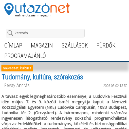
CÍMLAP
MAGAZIN
SZÁLLÁSOK
FÜRDŐK
PROGRAMAJÁNLÓ
művészet, kultúra
Tudomány, kultúra, szórakozás
Révay András
2026.05.02 13:50
A tavasz egyik legmeghatározóbb eseménye, a Ludovika Fesztivál
idén május 7. és 9. között ismét megnyitja kapuit a Nemzeti
Közszolgálati Egyetem (NKE) Ludovika Campusán, 1083 Budapest,
Ludovika tér 2. (Orczy-kert). A háromnapos, mindenki számára
ingyenesen látogatható rendezvény sokszínű programkínálattal
várja az érdeklődőket: a tudományos, közéleti és biztonságpolitikai