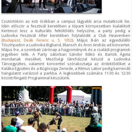
Csütörtökön az esti órákban a campus lágyabb arca mutatkozik be.
Idén először a fesztivál keretében a tóparti környezetben kialakított
Kertmozi lesz a kulturális feltöltődés helyszíne, a party pedig a
Ludovika Fesztivál After keretében folytatódik a Club Heavenben
(
Budapest, Deák Ferenc u. 5, 1052
). Május 8-án az egyedülálló
Tószínpadon a Ludovika Bigband, Blansch és Áron András ad koncertet.
Május 9-e, a szombati zárónap a hagyományok és a családi programok
jegyében telik. A Party sátorban Sándor Ildikó és Bartók Ágota
mondanak meséket, Mezőségi táncházzal készül a Ludovika
Táncegyüttes, valamint koncerttel szórakoztatja az érdeklődőket a
Kaláka Együttes és a Búgócsiga Zenede, a Ritmus Labor pedig karneváli
hangulatot varázsol a parkba. A legkisebbek számára 11:30 és 12:30
között Ringató Programmal készülünk.