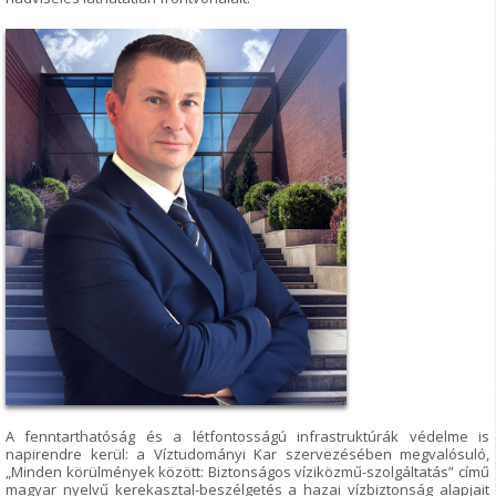
A fenntarthatóság és a létfontosságú infrastruktúrák védelme is
napirendre kerül: a Víztudományi Kar szervezésében megvalósuló,
„Minden körülmények között: Biztonságos víziközmű-szolgáltatás” című
magyar nyelvű kerekasztal-beszélgetés a hazai vízbiztonság alapjait