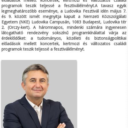
előadások mellett koncertek, kertmozi és változatos családi
programok teszik teljessé a fesztiválélményt.A tavasz egyik
legmeghatározóbb eseménye, a Ludovika Fesztivál idén május 7.
és 9. között ismét megnyitja kapuit a Nemzeti Közszolgálati
Egyetem (NKE) Ludovika Campusán, 1083 Budapest, Ludovika tér
2. (Orczy-kert). A háromnapos, mindenki számára ingyenesen
látogatható rendezvény sokszínű programkínálattal várja az
érdeklődőket: a tudományos, közéleti és biztonságpolitikai
előadások mellett koncertek, kertmozi és változatos családi
programok teszik teljessé a fesztiválélményt.