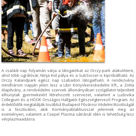
A családi nap folyamán várja a látogatókat az Orczy-park alakulótere,
ahol több ugrálóvár, Ninja Kid pálya és a SubSoccer is kipróbálható. Az
Orczy Kalandpark egész nap szabadon látogatható. A rendezvény
mindhárom napján jelen lesz a Libri Könyvkereskedelmi Kft., a ZoNa
Alapítvány, a rendvédelmi szervek állományában szolgálatot teljesített
elhunytak gyermekeiért létrehozott szervezet, valamint a Ludovika
Collegium és a HÖOK Országos Hallgatói Egészségtervező Program. Az
érdeklődők megtalálják továbbá Budapest Fővárosi Védelmi Bizottságát
is a fesztiválon, akik Kormányablakbusszal jelennek meg az
eseményen, valamint a Csepel Plazma sátránál idén is lehetőség lesz
vérplazmaadásra.