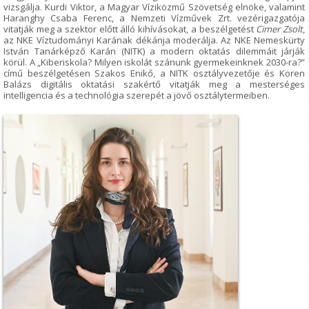
vizsgálja. Kurdi Viktor, a Magyar Víziközmű Szövetség elnöke, valamint
Haranghy Csaba Ferenc, a Nemzeti Vízművek Zrt. vezérigazgatója
vitatják meg a szektor előtt álló kihívásokat, a beszélgetést
Cimer Zsolt
,
az NKE Víztudományi Karának dékánja moderálja. Az NKE Nemeskürty
István Tanárképző Karán (NITK) a modern oktatás dilemmáit járják
körül. A „Kiberiskola? Milyen iskolát szánunk gyermekeinknek 2030-ra?”
című beszélgetésen Szakos Enikő, a NITK osztályvezetője és Koren
Balázs digitális oktatási szakértő vitatják meg a mesterséges
intelligencia és a technológia szerepét a jövő osztálytermeiben.