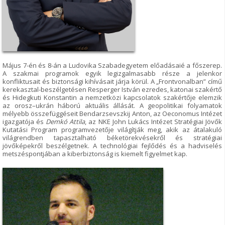
Május 7-én és 8-án a Ludovika Szabadegyetem előadásaié a főszerep.
A szakmai programok egyik legizgalmasabb része a jelenkor
konfliktusait és biztonsági kihívásait járja körül. A „Frontvonalban” című
kerekasztal-beszélgetésen Resperger István ezredes, katonai szakértő
és Hidegkuti Konstantin a nemzetközi kapcsolatok szakértője elemzik
az orosz–ukrán háború aktuális állását. A geopolitikai folyamatok
mélyebb összefüggéseit Bendarzsevszkij Anton, az Oeconomus Intézet
igazgatója és
Demkó Attila
, az NKE John Lukács Intézet Stratégiai Jövők
Kutatási Program programvezetője világítják meg, akik az átalakuló
világrendben tapasztalható béketörekvésekről és stratégiai
jövőképekről beszélgetnek. A technológiai fejlődés és a hadviselés
metszéspontjában a kiberbiztonság is kiemelt figyelmet kap.