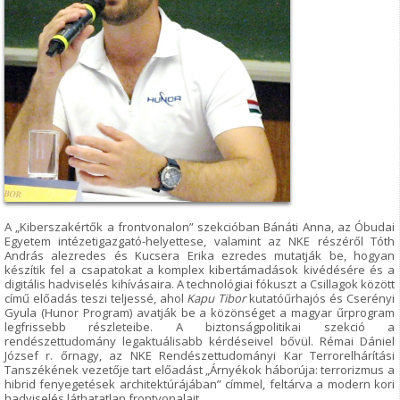
A „Kiberszakértők a frontvonalon” szekcióban Bánáti Anna, az Óbudai
Egyetem intézetigazgató-helyettese, valamint az NKE részéről Tóth
András alezredes és Kucsera Erika ezredes mutatják be, hogyan
készítik fel a csapatokat a komplex kibertámadások kivédésére és a
digitális hadviselés kihívásaira. A technológiai fókuszt a Csillagok között
című előadás teszi teljessé, ahol
Kapu Tibor
kutatóűrhajós és Cserényi
Gyula (Hunor Program) avatják be a közönséget a magyar űrprogram
legfrissebb részleteibe. A biztonságpolitikai szekció a
rendészettudomány legaktuálisabb kérdéseivel bővül. Rémai Dániel
József r. őrnagy, az NKE Rendészettudományi Kar Terrorelhárítási
Tanszékének vezetője tart előadást „Árnyékok háborúja: terrorizmus a
hibrid fenyegetések architektúrájában” címmel, feltárva a modern kori
hadviselés láthatatlan frontvonalait.