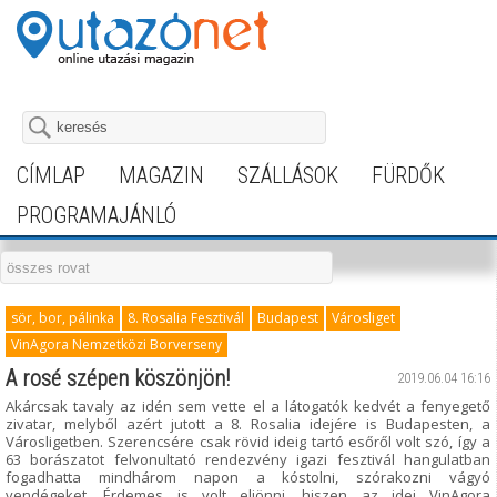
CÍMLAP
MAGAZIN
SZÁLLÁSOK
FÜRDŐK
PROGRAMAJÁNLÓ
sör, bor, pálinka
8. Rosalia Fesztivál
Budapest
Városliget
VinAgora Nemzetközi Borverseny
A rosé szépen köszönjön!
2019.06.04 16:16
Akárcsak tavaly az idén sem vette el a látogatók kedvét a fenyegető
zivatar, melyből azért jutott a 8. Rosalia idejére is Budapesten, a
Városligetben. Szerencsére csak rövid ideig tartó esőről volt szó, így a
63 borászatot felvonultató rendezvény igazi fesztivál hangulatban
fogadhatta mindhárom napon a kóstolni, szórakozni vágyó
vendégeket. Érdemes is volt eljönni, hiszen az idei VinAgora