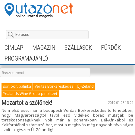
CÍMLAP
MAGAZIN
SZÁLLÁSOK
FÜRDŐK
PROGRAMAJÁNLÓ
sör, bor, pálinka
Veritas Borkereskedés
Új-Zéland
Yealands Wine Group pincészet
Mozartot a szőlőnek!
2019.01.23 15:24
Nem első eset már a budapesti Veritas Borkereskedés történetében,
hogy Magyarországtól távol eső vidékek borait mutatják be
törzsközönségüknek. Volt már a poharakban Dél-Afrikából és
Kaliforniából származó bor, most a meghívás még nagyobb távolságra
szólt – egészen Új-Zélandig!