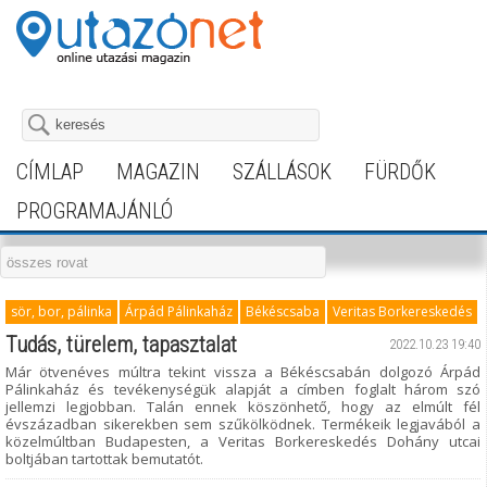
CÍMLAP
MAGAZIN
SZÁLLÁSOK
FÜRDŐK
PROGRAMAJÁNLÓ
sör, bor, pálinka
Árpád Pálinkaház
Békéscsaba
Veritas Borkereskedés
Tudás, türelem, tapasztalat
2022.10.23 19:40
Már ötvenéves múltra tekint vissza a Békéscsabán dolgozó Árpád
Pálinkaház és tevékenységük alapját a címben foglalt három szó
jellemzi legjobban. Talán ennek köszönhető, hogy az elmúlt fél
évszázadban sikerekben sem szűkölködnek. Termékeik legjavából a
közelmúltban Budapesten, a Veritas Borkereskedés Dohány utcai
boltjában tartottak bemutatót.