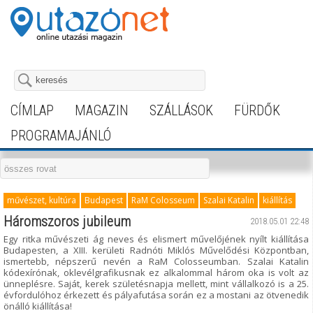
CÍMLAP
MAGAZIN
SZÁLLÁSOK
FÜRDŐK
PROGRAMAJÁNLÓ
művészet, kultúra
Budapest
RaM Colosseum
Szalai Katalin
kiállítás
Háromszoros jubileum
2018.05.01 22:48
Egy ritka művészeti ág neves és elismert művelőjének nyílt kiállítása
Budapesten, a XIII. kerületi Radnóti Miklós Művelődési Központban,
ismertebb, népszerű nevén a RaM Colosseumban. Szalai Katalin
kódexírónak, oklevélgrafikusnak ez alkalommal három oka is volt az
ünneplésre. Saját, kerek születésnapja mellett, mint vállalkozó is a 25.
évfordulóhoz érkezett és pályafutása során ez a mostani az ötvenedik
önálló kiállítása!