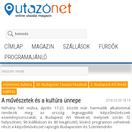
CÍMLAP
MAGAZIN
SZÁLLÁSOK
FÜRDŐK
PROGRAMAJÁNLÓ
művészet, kultúra
38. Budapesti Tavaszi Fesztivál
3. Budapest Art Week
kiállítás
A művészetek és a kultúra ünnepe
2018.03.09 18:19
Néhány hét múlva, április 17-22. között már harmadik alkalommal
rendezik meg az ország legnagyobb képzőművészeti
eseménysorozatát, a Budapest Art Week-et, melynek során 72
helyszínen, 96 kiállításon és 80 kiegészítő, kísérő programon vehetnek
részt a képzőművészet rajongói Budapesten és Szentendrén.