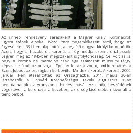
Az ünnepi rendezvény zárásaként a Magyar Királyi Koronaőrök
Egyesületének elnöke,
Woth Imre
megemlékezett arról, hogy az
Egyesületet 1991-ben alapították, a még élő magyar királyi koronaőrök.
Azért, hogy a hazakerült koronát a régi módja szerint őrizhessék.
Legyen meg az 1945-ben megszakadt jogfolytonosság. Cél volt az is,
hogy a korona ne maradjon csak egy számozott múzeumi tárgy,
képviselje újból az országot. Épüljön fel az a vonat, ami koronát és a
Szent Jobbot az országban körbevitte. Mindez sikerült. A koronát 2000.
január 1-én átszállították az Országházba, 2011. május 30-án
létrehozták a Honvéd Koronaőrséget, tavaly augusztus 20-án
bemutathatták az Aranyvonat hiteles mását. Az elnök, beszédének
végeztével, a koronával a kezében, az őrség kíséretében kivonult a
templomból.