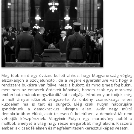
Még több mint egy évtized kellett ahhoz, hogy Magyarország végleg
elszakadjon a Szovjetuniótól, de a végére egyértelművé vált, hogy a
rendszere bukásra van ítélve. Meg is bukott, és mindig meg fog bukni,
mert nem az emberek érdekeit képviseli, hanem csak egy maroknyi
ember hatalmának megszilárdítását szolgálja. Mindannyian tudjuk, még
a múlt árnyai időznek világszerte. Az önkény zsarnoksága elleni
küzdelem ma is tart és sürgető. Elég csak Putyin háborújára
gondolnunk a demokratikus Ukrajna ellen. Akár nagy múltú
demokráciában élünk, akár teljesen új keletűben, a demokráciát nem
vehetjük készpénznek. Vlagyimir Putyin egy maradvány abból a
múltból, amelyet a világ nagy része megpróbált meghaladni. Kisszerű
ember, aki csak félelmen és megfélemlítésen keresztül képes vezetni.