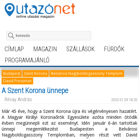
CÍMLAP
MAGAZIN
SZÁLLÁSOK
FÜRDŐK
PROGRAMAJÁNLÓ
Budapest
Szent Korona
Belvárosi Nagyboldogasszony Templom
David Pressman
A Szent Korona ünnepe
Révay András
2023.01.09 18:20
Már 45 éve, hogy a Szent Korona újra és végérvényesen hazatért.
A Magyar Királyi Koronaőrök Egyesülete azóta minden ötödik
évben megünnepli ezt az eseményt. Idén január 6-án tartottak
ünnepi megemlékezést Budapesten a Belvárosi
Nagyboldogasszony Templomban, melyen részt vett David