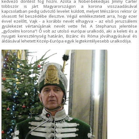
kedvező döntést fog hozni. Azóta a Nobel-békedíjas Jimmy Carter
többször is járt Magyarországon a korona visszaadásával
kapcsolatban pedig üdvözlő levelet küldött, melyet Mészáros rektor úr
olvasott fel beszédébe illesztve. Végül emlékeztetett arra, hogy ezer
évvel ezelőtt, Vajk - a korábbi nevét elhagyva – az első jeruzsálemi
gyülekezet vértanújának nevét vette fel. A Stephanus jelentése
„győzelmi korona”! Ő volt az utolsó európai uralkodó, aki a keleti és a
nyugati kereszténység határán, Bizánc és Róma jóváhagyásával és
áldásával lehetett Közép-Európa egyik legtekintélyesebb uralkodója.