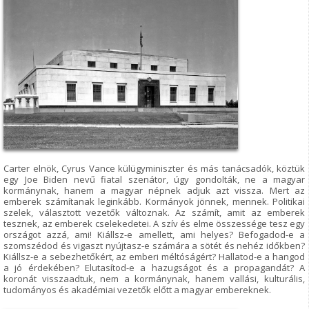
Carter elnök, Cyrus Vance külügyminiszter és más tanácsadók, köztük
egy Joe Biden nevű fiatal szenátor, úgy gondolták, ne a magyar
kormánynak, hanem a magyar népnek adjuk azt vissza. Mert az
emberek számítanak leginkább. Kormányok jönnek, mennek. Politikai
szelek, választott vezetők változnak. Az számít, amit az emberek
tesznek, az emberek cselekedetei. A szív és elme összessége tesz egy
országot azzá, ami! Kiállsz-e amellett, ami helyes? Befogadod-e a
szomszédod és vigaszt nyújtasz-e számára a sötét és nehéz időkben?
Kiállsz-e a sebezhetőkért, az emberi méltóságért? Hallatod-e a hangod
a jó érdekében? Elutasítod-e a hazugságot és a propagandát? A
koronát visszaadtuk, nem a kormánynak, hanem vallási, kulturális,
tudományos és akadémiai vezetők előtt a magyar embereknek.