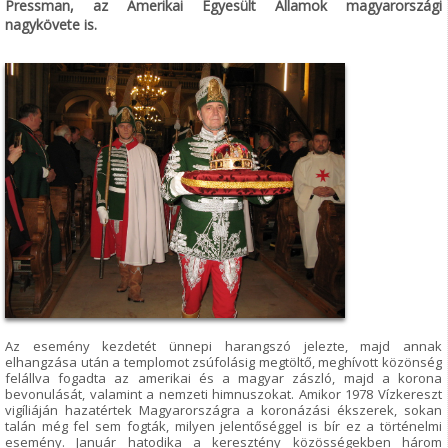
Pressman, az Amerikai Egyesült Államok magyarországi
nagykövete is.
Az esemény kezdetét ünnepi harangszó jelezte, majd annak
elhangzása után a templomot zsúfolásig megtöltő, meghívott közönség
felállva fogadta az amerikai és a magyar zászló, majd a korona
bevonulását, valamint a nemzeti himnuszokat. Amikor 1978 Vízkereszt
vigíliáján hazatértek Magyarországra a koronázási ékszerek, sokan
talán még fel sem fogták, milyen jelentőséggel is bír ez a történelmi
esemény. Január hatodika a keresztény közösségekben három