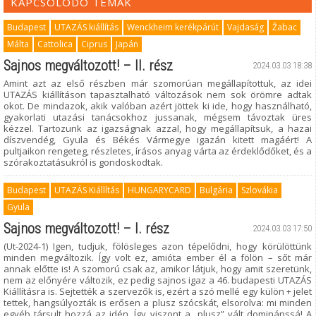
KAPCSOLÓDÓ TÉMÁK
Budapest
UTAZÁS kiállítás
Wenckheim kerékpárút
Vajdaság
Žabac
Málta
Cattolica
Ciprus
Japán
Sajnos megváltozott! – II. rész
2024.03.03 18:38
Amint azt az első részben már szomorúan megállapítottuk, az idei
UTAZÁS kiállításon tapasztalható változások nem sok örömre adtak
okot. De mindazok, akik valóban azért jöttek ki ide, hogy használható,
gyakorlati utazási tanácsokhoz jussanak, mégsem távoztak üres
kézzel. Tartozunk az igazságnak azzal, hogy megállapítsuk, a hazai
díszvendég, Gyula és Békés Vármegye igazán kitett magáért! A
pultjaikon rengeteg, részletes, írásos anyag várta az érdeklődőket, és a
szórakoztatásukról is gondoskodtak.
Budapest
UTAZÁS Kiállítás
HUNGARYCARD
Bulgária
Szlovákia
Gyula
Sajnos megváltozott! – I. rész
2024.03.03 17:50
(Ut-2024-1) Igen, tudjuk, fölösleges azon tépelődni, hogy körülöttünk
minden megváltozik. Így volt ez, amióta ember él a fölön – sőt már
annak előtte is! A szomorú csak az, amikor látjuk, hogy amit szeretünk,
nem az előnyére változik, ez pedig sajnos igaz a 46. budapesti UTAZÁS
Kiállításra is. Sejtették a szervezők is, ezért a szó mellé egy külön + jelet
tettek, hangsúlyozták is erősen a plusz szócskát, elsorolva: mi minden
egyéb társult hozzá az idén. Így viszont a „plusz” vált dominánssá! A