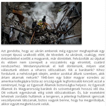
Azt gondolta, hogy az ukrán emberek még egyszer meghajolnak egy
szovjet típusú uralkodó előtt, de tévedett. Az ukránok, csakúgy, mint
évtizedekkel ezelőtt a magyarok, már döntöttek. Felvázolták az útjukat
és ebben nem szerepelt a visszatérés egy elromlott, csalárd
rendszerhez. Mindannyiunknak el kell döntenünk, milyen utat
választunk ebben a viharos időszakban. Kik a barátaink? Kihez
fordulunk a nehézségek idején, amikor azokkal állunk szemben, akik
ártani akarnak nekünk? 1945-ben egy bátor magyar ezredes az
amerikai kollegájára bízta az ország egyik legfontosabb kincsét azzal a
reménnyel, hogy az Egyesült Államok biztonságba helyezi. Az Egyesült
Államok és Magyarország barátok és szövetségesek hosszú idő óta.
Ott voltunk egymásnak elég sötét időszakokban. És, bár eseteként
lehetnek zordabb hullámok a tengeren, a jelenlegi hullámok igencsak
veszélyesnek látszanak, biztos vagyok benne, hogy ha megpróbáljuk,
akkor együtt megbirkózunk velük.