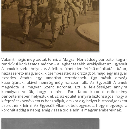
Valamit mégis meg tudtak tenni: a Magyar Honvédség pár bátor tagja -
rendkívül kockázatos módon - a legbecsesebb ereklyéket az Egyesült
Államok kezébe helyezte. A felbecsülhetetlen értékű műalkotást bátor,
hazaszerető magyarok, kicsempészték az országból, majd egy magyar
ezredes átadta egy amerikai ezredesnek. Egy másik ország
katonájának, akivel nemrég még harcban állt. Az Egyesült Államok
megvédte a magyar Szent Koronát. Ezt a felelősséget annyira
komolyan vettük, hogy a híres Fort Knox katonai erődítmény
páncéltermében helyeztük el. Ez az épület annyira biztonságos, hogy a
kifejezést köznévként is használjuk, amikor egy helyet biztosságosként
szeretnénk leírni. Az Egyesült Államok beleegyezett, hogy megvédje a
koronát addig a napig, amíg vissza tudja adni a magyar embereknek.