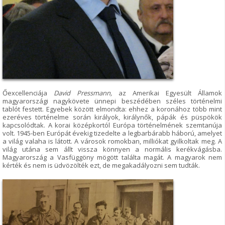
Őexcellenciája
David Pressmann,
az Amerikai Egyesült Államok
magyarországi nagykövete ünnepi beszédében széles történelmi
tablót festett. Egyebek között elmondta: ehhez a koronához több mint
ezeréves történelme során királyok, királynők, pápák és püspökök
kapcsolódtak. A korai középkortól Európa történelmének szemtanúja
volt. 1945-ben Európát évekig tizedelte a legbarbárabb háború, amelyet
a világ valaha is látott. A városok romokban, milliókat gyilkoltak meg. A
világ utána sem állt vissza könnyen a normális kerékvágásba.
Magyarország a Vasfüggöny mögött találta magát. A magyarok nem
kérték és nem is üdvözölték ezt, de megakadályozni sem tudták.