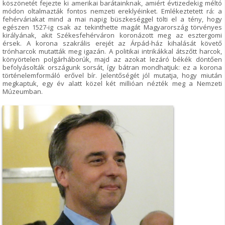
köszönetét fejezte ki amerikai barátainknak, amiért évtizedekig méltó
módon oltalmazták fontos nemzeti ereklyéinket. Emlékeztetett rá: a
fehérváriakat mind a mai napig büszkeséggel tölti el a tény, hogy
egészen 1527-ig csak az tekinthette magát Magyarország törvényes
királyának, akit Székesfehérváron koronázott meg az esztergomi
érsek. A korona szakrális erejét az Árpád-ház kihalását követő
trónharcok mutatták meg igazán. A politikai intrikákkal átszőtt harcok,
könyörtelen polgárháborúk, majd az azokat lezáró békék döntően
befolyásolták országunk sorsát, így bátran mondhatjuk: ez a korona
történelemformáló erővel bír. Jelentőségét jól mutatja, hogy miután
megkaptuk, egy év alatt közel két millióan nézték meg a Nemzeti
Múzeumban.