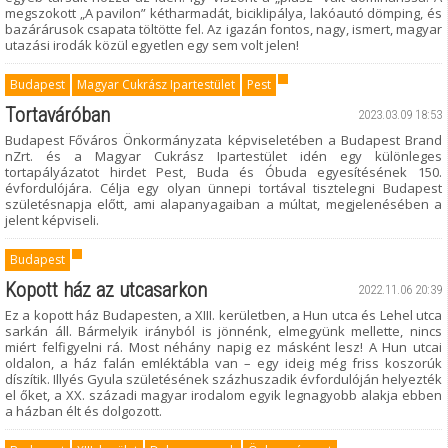
megszokott „A pavilon” kétharmadát, biciklipálya, lakóautó dömping, és
bazárárusok csapata töltötte fel. Az igazán fontos, nagy, ismert, magyar
utazási irodák közül egyetlen egy sem volt jelen!
Budapest
Magyar Cukrász Ipartestület
Pest
Tortaváróban
2023.03.09 18:53
Budapest Főváros Önkormányzata képviseletében a Budapest Brand
nZrt. és a Magyar Cukrász Ipartestület idén egy különleges
tortapályázatot hirdet Pest, Buda és Óbuda egyesítésének 150.
évfordulójára. Célja egy olyan ünnepi tortával tisztelegni Budapest
születésnapja előtt, ami alapanyagaiban a múltat, megjelenésében a
jelent képviseli.
Budapest
Kopott ház az utcasarkon
2022.11.06 20:39
Ez a kopott ház Budapesten, a XIII. kerületben, a Hun utca és Lehel utca
sarkán áll. Bármelyik irányból is jönnénk, elmegyünk mellette, nincs
miért felfigyelni rá. Most néhány napig ez másként lesz! A Hun utcai
oldalon, a ház falán emléktábla van – egy ideig még friss koszorúk
díszítik. Illyés Gyula születésének százhuszadik évfordulóján helyezték
el őket, a XX. századi magyar irodalom egyik legnagyobb alakja ebben
a házban élt és dolgozott.