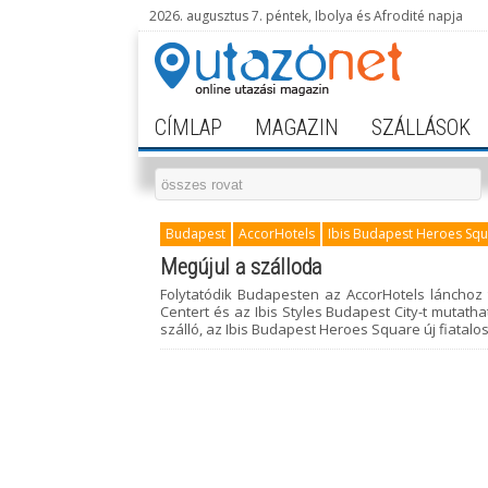
2026. augusztus 7. péntek, Ibolya és Afrodité napja
CÍMLAP
MAGAZIN
SZÁLLÁSOK
Budapest
AccorHotels
Ibis Budapest Heroes Sq
Megújul a szálloda
Folytatódik Budapesten az AccorHotels lánchoz t
Centert és az Ibis Styles Budapest City-t mutath
szálló, az Ibis Budapest Heroes Square új fiatalos 