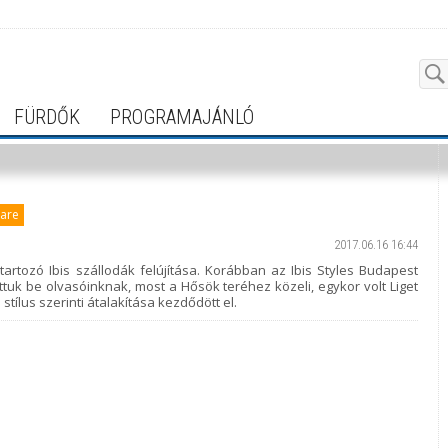
FÜRDŐK
PROGRAMAJÁNLÓ
uare
2017.06.16 16:44
artozó Ibis szállodák felújítása. Korábban az Ibis Styles Budapest
attuk be olvasóinknak, most a Hősök teréhez közeli, egykor volt Liget
stílus szerinti átalakítása kezdődött el.