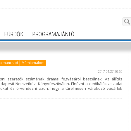
FÜRDŐK
PROGRAMAJÁNLÓ
a mancsod
Múmiamalom
2017.04.27 20:50
sni szeretők számának drámai fogyásáról beszélnek. Az állítás
Budapesti Nemzetközi Könyvfesztiválon. Elnézni a dedikálók asztalai
orokat és örvendezni azon, hogy a türelmesen várakozó vásárlók