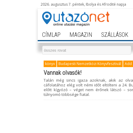
2026. augusztus 7. péntek, Ibolya és Afrodité napja
CÍMLAP
MAGAZIN
SZÁLLÁSOK
könyv
Budapesti Nemzetközi Könyvfesztivál
Add 
Vannak olvasók!
Talán még sincs igaza azoknak, akik az olva
cáfolatához elég volt némi időt eltölteni a 24. 
előtt kígyózó – véget nem érőnek látszó – s
túlnyomó többsége fiatal.