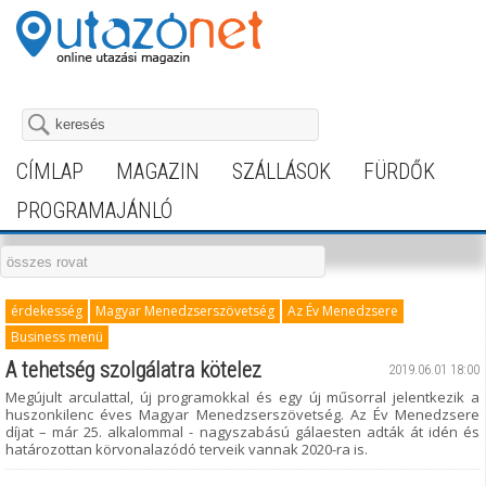
CÍMLAP
MAGAZIN
SZÁLLÁSOK
FÜRDŐK
PROGRAMAJÁNLÓ
érdekesség
Magyar Menedzserszövetség
Az Év Menedzsere
Business menü
A tehetség szolgálatra kötelez
2019.06.01 18:00
Megújult arculattal, új programokkal és egy új műsorral jelentkezik a
huszonkilenc éves Magyar Menedzserszövetség. Az Év Menedzsere
díjat – már 25. alkalommal - nagyszabású gálaesten adták át idén és
határozottan körvonalazódó terveik vannak 2020-ra is.