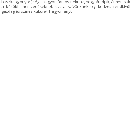
büszke gyönyörűség”. Nagyon fontos nekünk, hogy átadjuk, átmentsük
a későbbi nemzedékeknek ezt a szívünknek oly kedves rendkívül
gazdag és színes kultúrát, hagyományt.