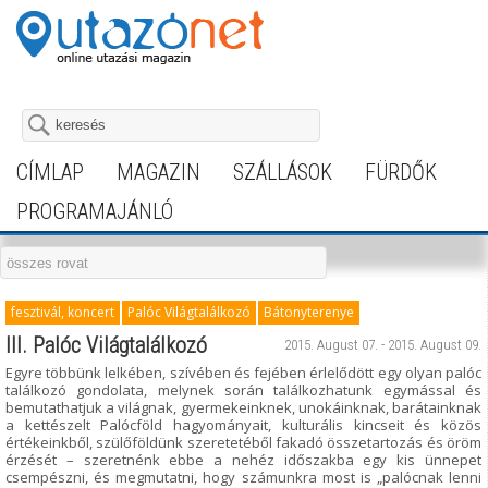
CÍMLAP
MAGAZIN
SZÁLLÁSOK
FÜRDŐK
PROGRAMAJÁNLÓ
fesztivál, koncert
Palóc Világtalálkozó
Bátonyterenye
III. Palóc Világtalálkozó
2015. August 07. - 2015. August 09.
Egyre többünk lelkében, szívében és fejében érlelődött egy olyan palóc
találkozó gondolata, melynek során találkozhatunk egymással és
bemutathatjuk a világnak, gyermekeinknek, unokáinknak, barátainknak
a kettészelt Palócföld hagyományait, kulturális kincseit és közös
értékeinkből, szülőföldünk szeretetéből fakadó összetartozás és öröm
érzését – szeretnénk ebbe a nehéz időszakba egy kis ünnepet
csempészni, és megmutatni, hogy számunkra most is „palócnak lenni