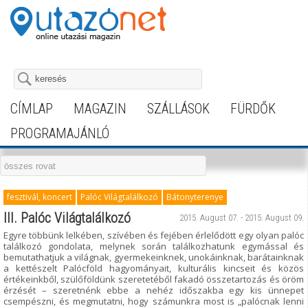
CÍMLAP
MAGAZIN
SZÁLLÁSOK
FÜRDŐK
PROGRAMAJÁNLÓ
fesztivál, koncert
Palóc Világtalálkozó
Bátonyterenye
III. Palóc Világtalálkozó
2015. August 07. - 2015. August 09.
Egyre többünk lelkében, szívében és fejében érlelődött egy olyan palóc
találkozó gondolata, melynek során találkozhatunk egymással és
bemutathatjuk a világnak, gyermekeinknek, unokáinknak, barátainknak
a kettészelt Palócföld hagyományait, kulturális kincseit és közös
értékeinkből, szülőföldünk szeretetéből fakadó összetartozás és öröm
érzését – szeretnénk ebbe a nehéz időszakba egy kis ünnepet
csempészni, és megmutatni, hogy számunkra most is „palócnak lenni