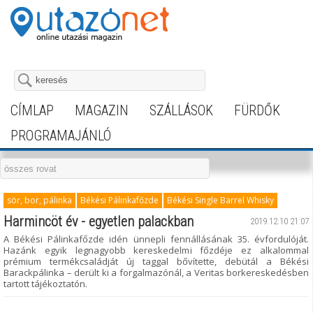
CÍMLAP
MAGAZIN
SZÁLLÁSOK
FÜRDŐK
PROGRAMAJÁNLÓ
sör, bor, pálinka
Békési Pálinkafőzde
Békési Single Barrel Whisky
Harmincöt év - egyetlen palackban
2019.12.10 21:07
A Békési Pálinkafőzde idén ünnepli fennállásának 35. évfordulóját.
Hazánk egyik legnagyobb kereskedelmi főzdéje ez alkalommal
prémium termékcsaládját új taggal bővítette, debütál a Békési
Barackpálinka – derült ki a forgalmazónál, a Veritas borkereskedésben
tartott tájékoztatón.