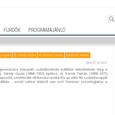
FÜRDŐK
PROGRAMAJÁNLÓ
dy Gyula
ifj. Sándy Gyula
id. Konok Tamás
ifj.Konok Tamás
2020.07.29 18:51
erációra kiterjedő családtörténeti kiállítást tekinthetnek meg a
ifj. Sándy Gyula (1868–1953) építész, id. Konok Tamás (1898–1971)
pcsoló, szintetizáló dédunoka-unoka-fiú, az idén 90. születésnapját
llítás – ennél sokkal többről van szó! Tömören összefoglalva: a