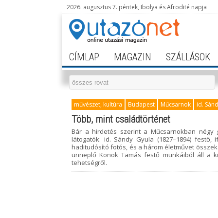
2026. augusztus 7. péntek, Ibolya és Afrodité napja
CÍMLAP
MAGAZIN
SZÁLLÁSOK
művészet, kultúra
Budapest
Műcsarnok
id. Sán
Több, mint családtörténet
Bár a hirdetés szerint a Műcsarnokban négy gen
látogatók: id. Sándy Gyula (1827–1894) festő, 
haditudósító fotós, és a három életművet összeka
ünneplő Konok Tamás festő munkáiból áll a kiá
tehetségről.