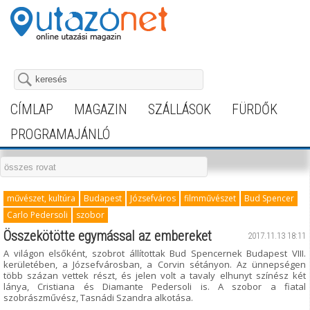
CÍMLAP
MAGAZIN
SZÁLLÁSOK
FÜRDŐK
PROGRAMAJÁNLÓ
művészet, kultúra
Budapest
Józsefváros
filmművészet
Bud Spencer
Carlo Pedersoli
szobor
Összekötötte egymással az embereket
2017.11.13 18:11
A világon elsőként, szobrot állítottak Bud Spencernek Budapest VIII.
kerületében, a Józsefvárosban, a Corvin sétányon. Az ünnepségen
több százan vettek részt, és jelen volt a tavaly elhunyt színész két
lánya, Cristiana és Diamante Pedersoli is. A szobor a fiatal
szobrászművész, Tasnádi Szandra alkotása.