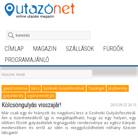
CÍMLAP
MAGAZIN
SZÁLLÁSOK
FÜRDŐK
PROGRAMAJÁNLÓ
gasztronómia
Bécs
Szolnoki Gulyásfesztivál
Tiszaliget
Jászberény
gulyáskirály
cigányvendéglő
Kölcsöngulyás visszajár!
2015.09.22 20:15
Már csak egy év hiányzik és nagykorú lesz a Szolnoki Gulyásfesztivál.
Ám a tizenhetedikről így is megállapítható, hogy az egy helyen, egy
időben főzött gulyásételek legnagyobb rendezvénye az egész Kárpát-
medencében és erről az idén is meggyőződhetett néhány tízezer
látogató!