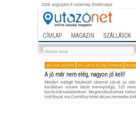
2026. augusztus 9. vasárnap, Emőd napja
CÍMLAP
MAGAZIN
SZÁLLÁSOK
sör, bor, pálinka
XVI. Újbor és Sajt Fesztivál
Buda
A jó már nem elég, nagyon jó kell!
Minden eddigit felülmúló sikerrel zárult az id
korábban sosem látott mennyiségű, 525 minta
borásztársadalomban. Megrendezésének helye is
volt Royal, ma Corinthia Hotel díszes termeibe köl