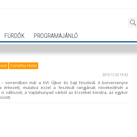
FÜRDŐK
PROGRAMAJÁNLÓ
pest
Corinthia Hotel
2019.12.03 19:42
ei – sorrendben már a XVI. Újbor és Sajt Fesztivál. A borversenyre
 érkezett, mutatva ezzel a fesztivál rangjának növekedését a
 változott, a Vajdahunyad várból az Erzsébet körútra, az egykor
tözött.