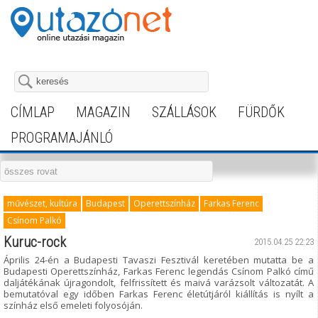
CÍMLAP
MAGAZIN
SZÁLLÁSOK
FÜRDŐK
PROGRAMAJÁNLÓ
művészet, kultúra
Budapest
Operettszínház
Farkas Ferenc
Csínom Palkó
Kuruc-rock
2015.04.25 22:23
Április 24-én a Budapesti Tavaszi Fesztivál keretében mutatta be a
Budapesti Operettszínház, Farkas Ferenc legendás Csínom Palkó című
daljátékának újragondolt, felfrissített és maivá varázsolt változatát. A
bemutatóval egy időben Farkas Ferenc életútjáról kiállítás is nyílt a
színház első emeleti folyosóján.