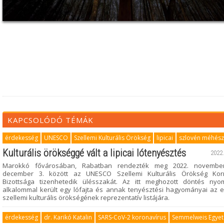
KAPCSOLÓDÓ TÉMÁK
érdekesség
UNESCO
Szellemi Kulturális Örökség
lipicai
szlovén méhész
Kulturális örökséggé vált a lipicai lótenyésztés
2022.
Marokkó fővárosában, Rabatban rendezték meg 2022. novembe
december 3. között az UNESCO Szellemi Kulturális Örökség Kor
Bizottsága tizenhetedik ülésszakát. Az itt meghozott döntés ny
alkalommal került egy lófajta és annak tenyésztési hagyományai az 
szellemi kulturális örökségének reprezentatív listájára.
érdekesség
dr. Karikó Katalin
SARS-CoV-2 koronavírus
Semmelweis Egye