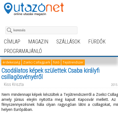
CÍMLAP
MAGAZIN
SZÁLLÁSOK
FÜRDŐK
PROGRAMAJÁNLÓ
érdekesség
Zselici Csillagpark
fotó
Tejútrendszer
Csodálatos képek születtek Csaba királyfi
csillagösvényéről
Kiss Kriszta
2015.
Nem mindennapi képek készültek a Tejútrendszerről a Zselici Csilla
amely június elején nyitotta meg kapuit Kaposvár mellett. Az 
fényszennyezésnek hála olyan ragyogóan látni a csillagokat, mi
helyen Európában.