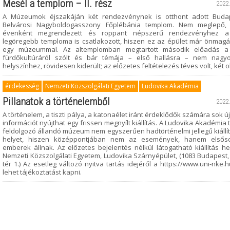
Mesél a templom – II. rész
2022.
A Múzeumok éjszakáján két rendezvénynek is otthont adott Buda
Belvárosi Nagyboldogasszony Főplébánia templom. Nem meglepő,
évenként megrendezett és roppant népszerű rendezvényhez a
legöregebb temploma is csatlakozott, hiszen ez az épület már önmagá
egy múzeummal. Az altemplomban megtartott második előadás a 
fürdőkultúráról szólt és bár témája – első hallásra – nem nagyo
helyszínhez, rövidesen kiderült; az előzetes feltételezés téves volt, két o
érdekesség
Nemzeti Közszolgálati Egyetem
Ludovika Akadémia
Pillanatok a történelemből
2022.
A történelem, a tiszti pálya, a katonaélet iránt érdeklődők számára sok ú
információt nyújthat egy frissen megnyílt kiállítás. A Ludovika Akadémia 
feldolgozó állandó múzeum nem egyszerűen hadtörténelmi jellegű kiállí
helyet, hiszen középpontjában nem az események, hanem elsős
emberek állnak. Az előzetes bejelentés nélkül látogatható kiállítás h
Nemzeti Közszolgálati Egyetem, Ludovika Szárnyépület, (1083 Budapest,
tér 1.) Az esetleg változó nyitva tartás idejéről a https://www.uni-nke.
lehet tájékoztatást kapni.