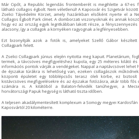
Már Cipőt, a Republic legendás frontemberét is megihlette a 67-es fő
látható csillagos égbolt. Nem véletlenül! A Kaposvár és Szigetvár között
Zselici Tájvédelmi Körzet, amely hazánkban elsőként nyerte el a N
Csillagos Égbolt Park címet. A domborzati viszonyoknak és annak kösz
hogy ez az ország egyik legritkábban lakott része, a fényszennyezés 
alacsony, így a csillagok a környéken ragyognak a legfényesebben.
Ezt bizonyítják azok a fotók is, amelyeket Szellő Gábor készített 
Csillagpark felett.
A Zselici Csillagpark június elején nyitotta meg kapuit. Planetárium, fog
termek, a távcsöves megfigyeléshez kupola, egy 25 méteres kilátó és i
információs pontok várják a vendégeket. Nappal a naptávcsövet lehet h
de éjszakai túrákra is lehetőség van, ezeken csillagászok működnek
központi épületet egy többlépcsős terasz öleli körbe, ez biztosít
kistávcsöves megfigyelésekre és az éjszakai fotózásra, akár több fős 
számára is. A kilátóból a Balaton-felvidék tanúhegyei, a Mec
horvátországi Papuk hegység is látható tiszta időben.
A teljesen akadálymentesített komplexum a Somogy megyei Kardosfán t
Kaposvártól 20 kilométerre.