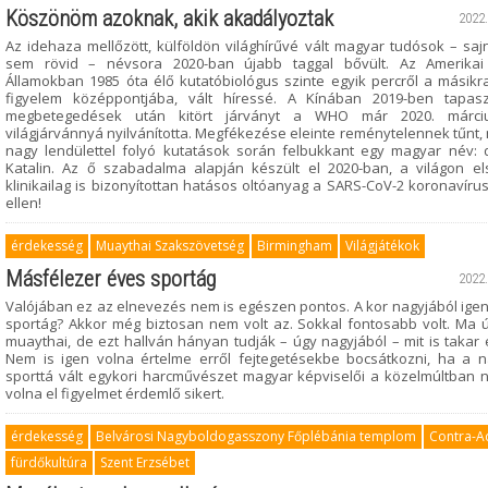
Köszönöm azoknak, akik akadályoztak
2022.
Az idehaza mellőzött, külföldön világhírűvé vált magyar tudósok – saj
sem rövid – névsora 2020-ban újabb taggal bővült. Az Amerikai 
Államokban 1985 óta élő kutatóbiológus szinte egyik percről a másikra
figyelem középpontjába, vált híressé. A Kínában 2019-ben tapasz
megbetegedések után kitört járványt a WHO már 2020. márci
világjárvánnyá nyilvánította. Megfékezése eleinte reménytelennek tűnt
nagy lendülettel folyó kutatások során felbukkant egy magyar név: d
Katalin. Az ő szabadalma alapján készült el 2020-ban, a világon el
klinikailag is bizonyítottan hatásos oltóanyag a SARS-CoV-2 koronavíru
ellen!
érdekesség
Muaythai Szakszövetség
Birmingham
Világjátékok
Másfélezer éves sportág
2022.
Valójában ez az elnevezés nem is egészen pontos. A kor nagyjából igen
sportág? Akkor még biztosan nem volt az. Sokkal fontosabb volt. Ma ú
muaythai, de ezt hallván hányan tudják – úgy nagyjából – mit is takar
Nem is igen volna értelme erről fejtegetésekbe bocsátkozni, ha a n
sporttá vált egykori harcművészet magyar képviselői a közelmúltban 
volna el figyelmet érdemlő sikert.
érdekesség
Belvárosi Nagyboldogasszony Főplébánia templom
Contra-A
fürdőkultúra
Szent Erzsébet