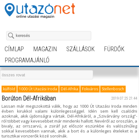
CÍMLAP
MAGAZIN
SZÁLLÁSOK
FÜRDŐK
PROGRAMAJÁNLÓ
külföld
1000 Út Utazási Iroda
Dél-Afrika
Fokváros
Stellenbosch
Borúton Dél-Afrikában
2019.07.25 21:44
Lassan már megszokottá válik, hogy az 1000 Út Utazási Iroda minden
évben kirukkol valami különlegességgel. Idén sem kell csalódni
azoknak, akik újdonságra vártak. Dél-Afrikáról, a „Szivárvány ország”-
ról többet vagy kevesebbet már mindenki hallott. Nevéről az oroszlán, a
bivaly, az orrszarvú, a zsiráf jut először eszünkbe és valószínűleg
sokkal kevesebben vannak, akik a bort és a különleges ételeket is a
turisztikai vonzerők közé sorolnák.