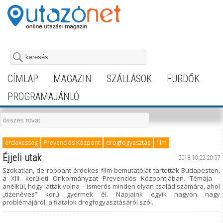
CÍMLAP
MAGAZIN
SZÁLLÁSOK
FÜRDŐK
PROGRAMAJÁNLÓ
érdekesség
Prevenciós Központ
drogfogyasztás
film
Éjjeli utak
2018.10.22 20:57
Szokatlan, de roppant érdekes film bemutatóját tartották Budapesten,
a XIII. kerületi Önkormányzat Prevenciós Központjában. Témája –
anélkül, hogy látták volna – ismerős minden olyan család számára, ahol
„tizenéves” korú gyermek él. Napjaink egyik nagyon nagy
problémájáról, a fiatalok drogfogyasztásáról szól.