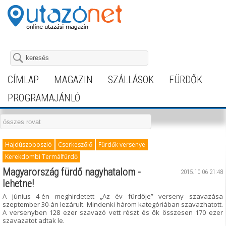
CÍMLAP
MAGAZIN
SZÁLLÁSOK
FÜRDŐK
PROGRAMAJÁNLÓ
Hajdúszoboszló
Cserkeszőlő
Fürdők versenye
Kerekdombi Termálfürdő
Magyarország fürdő nagyhatalom -
2015.10.06 21:48
lehetne!
A június 4-én meghirdetett „Az év fürdője” verseny szavazása
szeptember 30-án lezárult. Mindenki három kategóriában szavazhatott.
A versenyben 128 ezer szavazó vett részt és ők összesen 170 ezer
szavazatot adtak le.