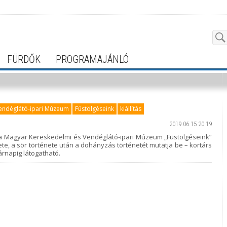
FÜRDŐK
PROGRAMAJÁNLÓ
endéglátó-ipari Múzeum
Füstölgéseink
kiállítás
2019.06.15 20:19
ba a Magyar Kereskedelmi és Vendéglátó-ipari Múzeum „Füstölgéseink”
nete, a sör története után a dohányzás történetét mutatja be – kortárs
árnapig látogatható.