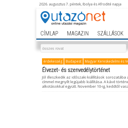
2026. augusztus 7. péntek, Ibolya és Afrodité napja
CÍMLAP
MAGAZIN
SZÁLLÁSOK
érdekesség
Budapest
Magyar Kereskedelmi és V
Élvezet- és szenvedélytörténet
Jól illeszkedik az időszaki kiállítások sorozatá
címmel megnyílt legújabb kiállítása. A kávé törté
alkotásokkal együtt. November 10-ig, keddtől vas