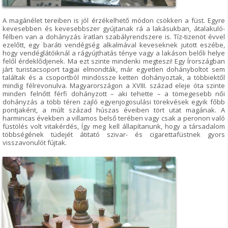
A magánélet tereiben is jól érzékelhető módon csökken a füst. Egyre
kevesebben és kevesebbszer gyújtanak rá a lakásukban, átalakuló-
félben van a dohányzás íratlan szabályrendszere is. Tíz-tizenöt évvel
ezelőtt, egy baráti vendégség alkalmával keveseknek jutott eszébe,
hogy vendéglátóiknál a rágyújthatás ténye vagy a lakáson belőli helye
felől érdeklődjenek. Ma ezt szinte mindenki megteszi! Egy Írországban
járt turistacsoport tagjai elmondták, már egyetlen dohányboltot sem
találtak és a csoportból mindössze ketten dohányoztak, a többiektől
mindig félrevonulva. Magyarországon a XVIII. század eleje óta szinte
minden felnőtt férfi dohányzott – aki tehette – a tömegesebb női
dohányzás a több téren zajló egyenjogosulási törekvések egyik főbb
pontjaként, a múlt század húszas éveiben tört utat magának. A
harmincas években a villamos belső terében vagy csak a peronon való
füstölés volt vitakérdés, Így meg kell állapítanunk, hogy a társadalom
többségének tüdejét átitató szivar- és cigarettafüstnek gyors
visszavonulót fújtak.