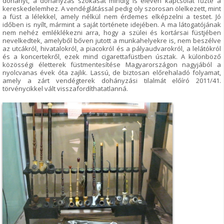
dohányt, a dohányzás szokását mindig is eleven kapcsolat fűzte a
kereskedelemhez. A vendéglátással pedig oly szorosan ölelkezett, mint
a füst a lélekkel, amely nélkül nem érdemes elképzelni a testet. Jó
időben is nyílt, mármint a saját története idejében. A ma látogatójának
nem nehéz emléklékezni arra, hogy a szülei és kortársai füstjében
nevelkedtek, amelyből bőven jutott a munkahelyekre is, nem beszélve
az utcákról, hivatalokról, a piacokról és a pályaudvarokról, a lelátókról
és a koncertekről, ezek mind cigarettafüstben úsztak. A különböző
közösségi életterek füstmentesítése Magyarországon nagyjából a
nyolcvanas évek óta zajlik. Lassú, de biztosan előrehaladó folyamat,
amely a zárt vendégterek dohányzási tilalmát előíró 2011/41.
törvénycikkel vált visszafordíthatatlanná.