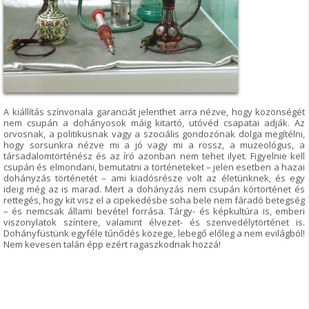
A kiállítás színvonala garanciát jelenthet arra nézve, hogy közönségét
nem csupán a dohányosok máig kitartó, utóvéd csapatai adják. Az
orvosnak, a politikusnak vagy a szociális gondozónak dolga megítélni,
hogy sorsunkra nézve mi a jó vagy mi a rossz, a muzeológus, a
társadalomtörténész és az író azonban nem tehet ilyet. Figyelnie kell
csupán és elmondani, bemutatni a történeteket – jelen esetben a hazai
dohányzás történetét – ami kiadósrésze volt az életünknek, és egy
ideig még az is marad. Mert a dohányzás nem csupán kórtörténet és
rettegés, hogy kit visz el a cipekedésbe soha bele nem fáradó betegség
– és nemcsak állami bevétel forrása. Tárgy- és képkultúra is, emberi
viszonylatok színtere, valamint élvezet- és szenvedélytörténet is.
Dohányfüstünk egyféle tűnődés közege, lebegő előleg a nem evilágból!
Nem kevesen talán épp ezért ragaszkodnak hozzá!