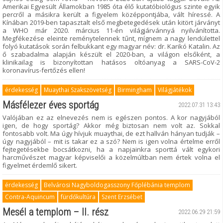
Amerikai Egyesült Államokban 1985 óta élő kutatóbiológus szinte egyik
percről a másikra került a figyelem középpontjába, vált híressé. A
Kínában 2019-ben tapasztalt első megbetegedések után kitört járványt
a WHO már 2020. március 11-én világjárvánnyá nyilvánította.
Megfékezése eleinte reménytelennek tűnt, mígnem a nagy lendülettel
folyó kutatások során felbukkant egy magyar név: dr. Karikó Katalin. Az
ő szabadalma alapján készült el 2020-ban, a világon elsőként, a
klinikailag is bizonyítottan hatásos oltóanyag a SARS-CoV-2
koronavírus-fertőzés ellen!
érdekesség
Muaythai Szakszövetség
Birmingham
Világjátékok
Másfélezer éves sportág
2022.07.31 13:43
Valójában ez az elnevezés nem is egészen pontos. A kor nagyjából
igen, de hogy sportág? Akkor még biztosan nem volt az. Sokkal
fontosabb volt. Ma úgy hívjuk muaythai, de ezt hallván hányan tudják –
úgy nagyjából – mit is takar ez a szó? Nem is igen volna értelme erről
fejtegetésekbe bocsátkozni, ha a napjainkra sporttá vált egykori
harcművészet magyar képviselői a közelmúltban nem értek volna el
figyelmet érdemlő sikert.
érdekesség
Belvárosi Nagyboldogasszony Főplébánia templom
Contra-Aquincum
fürdőkultúra
Szent Erzsébet
Mesél a templom – II. rész
2022.06.29 21:59