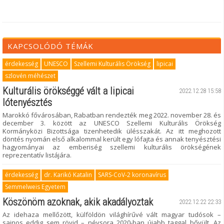
KAPCSOLÓDÓ TÉMÁK
érdekesség
UNESCO
Szellemi Kulturális Örökség
lipicai
szlovén méhészet
Kulturális örökséggé vált a lipicai
2022.12.28 15:58
lótenyésztés
Marokkó fővárosában, Rabatban rendezték meg 2022. november 28. és
december 3. között az UNESCO Szellemi Kulturális Örökség
Kormányközi Bizottsága tizenhetedik ülésszakát. Az itt meghozott
döntés nyomán első alkalommal került egy lófajta és annak tenyésztési
hagyományai az emberiség szellemi kulturális örökségének
reprezentatív listájára.
érdekesség
dr. Karikó Katalin
SARS-CoV-2 koronavírus
Semmelweis Egyetem
Köszönöm azoknak, akik akadályoztak
2022.12.22 22:33
Az idehaza mellőzött, külföldön világhírűvé vált magyar tudósok –
sajnos eddig sem rövid – névsora 2020-ban újabb taggal bővült. Az