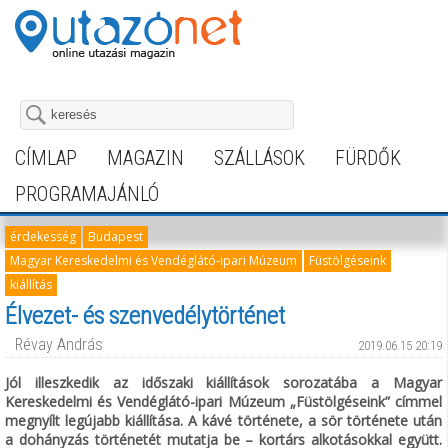
CÍMLAP
MAGAZIN
SZÁLLÁSOK
FÜRDŐK
PROGRAMAJÁNLÓ
érdekesség
Budapest
Magyar Kereskedelmi és Vendéglátó-ipari Múzeum
Füstölgéseink
kiállítás
Élvezet- és szenvedélytörténet
Révay András
2019.06.15 20:19
Jól illeszkedik az időszaki kiállítások sorozatába a Magyar
Kereskedelmi és Vendéglátó-ipari Múzeum „Füstölgéseink” címmel
megnyílt legújabb kiállítása. A kávé története, a sör története után
a dohányzás történetét mutatja be – kortárs alkotásokkal együtt.