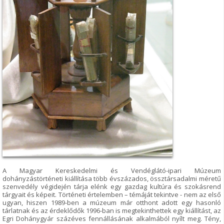
A Magyar Kereskedelmi és Vendéglátó-ipari Múzeum
dohányzástörténeti kiállítása több évszázados, össztársadalmi méretű
szenvedély végidején tárja elénk egy gazdag kultúra és szokásrend
tárgyait és képeit. Történeti értelemben – témáját tekintve - nem az első
ugyan, hiszen 1989-ben a múzeum már otthont adott egy hasonló
tárlatnak és az érdeklődők 1996-ban is megtekinthettek egy kiállítást, az
Egri Dohánygyár százéves fennállásának alkalmából nyílt meg. Tény,