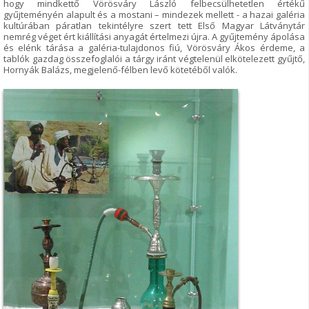
hogy mindkettő Vörösváry László felbecsülhetetlen értékű
gyűjteményén alapult és a mostani – mindezek mellett - a hazai galéria
kultúrában páratlan tekintélyre szert tett Első Magyar Látványtár
nemrég véget ért kiállítási anyagát értelmezi újra. A gyűjtemény ápolása
és elénk tárása a galéria-tulajdonos fiú, Vörösváry Ákos érdeme, a
tablók gazdag összefoglalói a tárgy iránt végtelenül elkötelezett gyűjtő,
Hornyák Balázs, megjelenő-félben levő kötetéből valók.