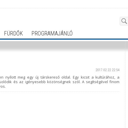
FÜRDŐK
PROGRAMAJÁNLÓ
2017.02.22 22:54
en nyílott meg egy új társkereső oldal. Egy kicsit a kultúrához, a
olódik és az igényesebb közönségnek szól. A segítségével finom
yos.