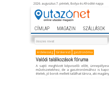
2026. augusztus 7. péntek, Ibolya és Afrodité napja
CÍMLAP
MAGAZIN
SZÁLLÁSOK
érdekesség
társkereső
gasztronómia
Valódi találkozások fóruma
A sajtó meghívott képviselői előtt, ünnepélyes
művészetekhez, de a gasztronómiához is kapcs
ételek, jó borok mellett találhat társra, aki magán