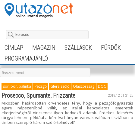
CÍMLAP
MAGAZIN
SZÁLLÁSOK
FÜRDŐK
PROGRAMAJÁNLÓ
sör, bor, pálinka
Pezsgő
Glera szőlő
Olaszország
DOC
Prosecco, Spumante, Frizzante
2019.12.01 21:25
Miközben határozottan örvendetes tény, hogy a pezsgőfogyasztás
egyre népszerűbbé válik, az itallal kapcsolatos ismeretek
elterjedtségéről nincsenek ilyen kedvező adatok. Érdekes felmérés
tárgya lehetne például a kérdés: hányan vannak valóban tisztában, a
címben szereplő három szó értelmével?